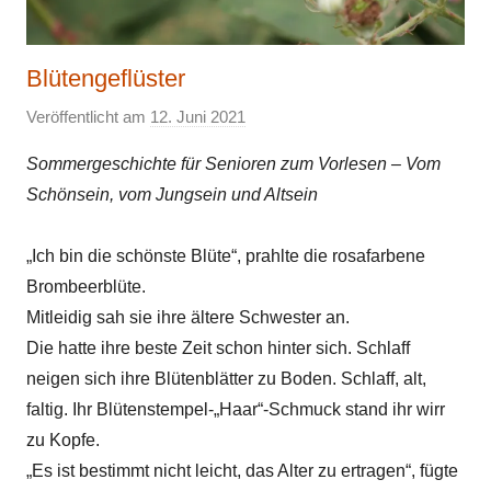
Blütengeflüster
Veröffentlicht am
12. Juni 2021
v
o
Sommergeschichte für Senioren zum Vorlesen – Vom
n
Schönsein, vom Jungsein und Altsein
E
l
„Ich bin die schönste Blüte“, prahlte die rosafarbene
k
Brombeerblüte.
e
Mitleidig sah sie ihre ältere Schwester an.
Die hatte ihre beste Zeit schon hinter sich. Schlaff
neigen sich ihre Blütenblätter zu Boden. Schlaff, alt,
faltig. Ihr Blütenstempel-„Haar“-Schmuck stand ihr wirr
zu Kopfe.
„Es ist bestimmt nicht leicht, das Alter zu ertragen“, fügte