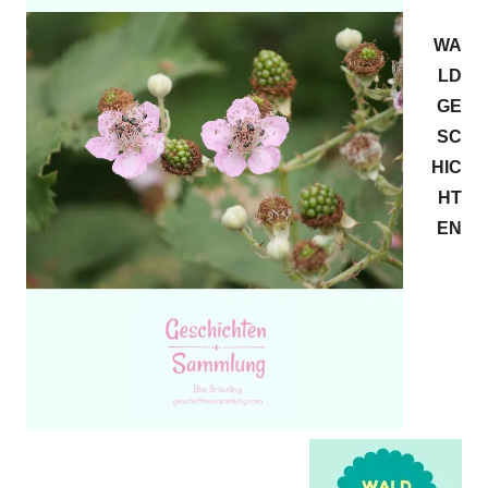
WA
LD
GE
SC
HIC
HT
EN