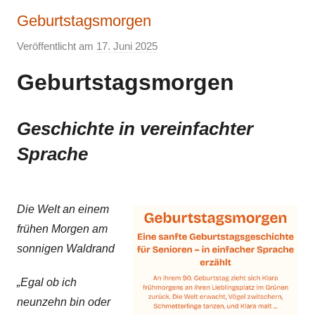
Geburtstagsmorgen
Veröffentlicht am
17. Juni 2025
v
o
Geburtstagsmorgen
n
E
l
Geschichte in vereinfachter
k
Sprache
e
Die Welt an einem
frühen Morgen am
sonnigen Waldrand
„Egal ob ich
neunzehn bin oder