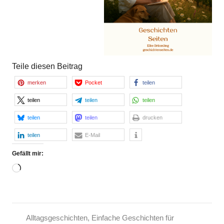
Teile diesen Beitrag
merken
Pocket
teilen
teilen
teilen
teilen
teilen
teilen
drucken
teilen
E-Mail
Gefällt mir:
Wird
geladen …
Alltagsgeschichten
,
Einfache Geschichten für