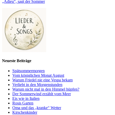
„Adieu“, sagt der Sommer
Neueste Beiträge
Spätsommermorgen
Vom königlichen Monat August
Warum Friedel nie eine Vespa bekam
Verliebt in den Morgenstunden
Warum nicht mal in den Himmel hüpfen?
Der Sommerwind erzählt vom Meer
Eis wie in Italien
Rosis Garten
Oma und das „kranke“ Wetter
Kirschenkinder