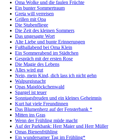
Oma Wolke und die faulen Früchte
Ein bunter Sommertraum
Greta will verreisen
Grillen mit Opa
Die Stubenfliege
Die Zeit des kleinen Sommers
Das ungesagte Wort
Alte Liebe und bunte Erinnerungen
Fußballabend bei Oma Klein
Ein Sommerabend im Städtchen
Gespräch mit der ersten Rose
Die Magie des Lebens
Alles wird gut
Nein, mein Kind, dich lass ich nicht gehn
Walpurgisnacht
Opas Maiglöckchenwald
Spargel ist teuer
Sonntagsfreuden und ein kleines Geheimnis
Kurt hat viele Freundinnen
Das Blumenherz auf der Fensterbank *
Mitten ins Gras
Wenn der Frühling müde macht
Auf der Parkbank: Herr Maier und Herr Müller
Omas Bienenfrühling
Ein wundersamer Tag im Frühling*