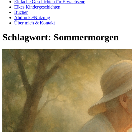
Einfache Geschichten für Erwachsene
Elkes Kindergeschichten
Bücher
Abdrucke/Nutzung
Über mich & Kontakt
Schlagwort:
Sommermorgen