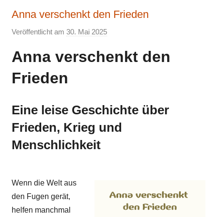
Anna verschenkt den Frieden
Veröffentlicht am
30. Mai 2025
v
o
Anna verschenkt den
n
E
Frieden
l
k
Eine leise Geschichte über
e
Frieden, Krieg und
Menschlichkeit
Wenn die Welt aus
den Fugen gerät,
helfen manchmal