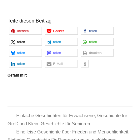
Teile diesen Beitrag
merken
Pocket
teilen
teilen
teilen
teilen
teilen
teilen
drucken
teilen
E-Mail
Gefällt mir:
Einfache Geschichten für Erwachsene
,
Geschichte für
Groß und Klein
,
Geschichte für Senioren
Eine leise Geschichte über Frieden und Menschlichkeit
,
Einfache Geschichte für Demenzkranke
,
einfühlsame