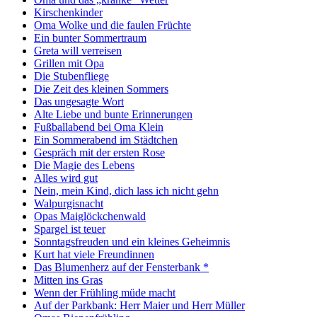
Kirschenkinder
Oma Wolke und die faulen Früchte
Ein bunter Sommertraum
Greta will verreisen
Grillen mit Opa
Die Stubenfliege
Die Zeit des kleinen Sommers
Das ungesagte Wort
Alte Liebe und bunte Erinnerungen
Fußballabend bei Oma Klein
Ein Sommerabend im Städtchen
Gespräch mit der ersten Rose
Die Magie des Lebens
Alles wird gut
Nein, mein Kind, dich lass ich nicht gehn
Walpurgisnacht
Opas Maiglöckchenwald
Spargel ist teuer
Sonntagsfreuden und ein kleines Geheimnis
Kurt hat viele Freundinnen
Das Blumenherz auf der Fensterbank *
Mitten ins Gras
Wenn der Frühling müde macht
Auf der Parkbank: Herr Maier und Herr Müller