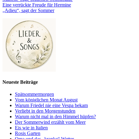
Eine verrückte Freude für Hermine
„Adieu“, sagt der Sommer
Neueste Beiträge
Spätsommermorgen
Vom königlichen Monat August
Warum Friedel nie eine Vespa bekam
Verliebt in den Morgenstunden
Warum nicht mal in den Himmel hüpfen?
Der Sommerwind erzählt vom Meer
Eis wie in Italien
Rosis Garten
Oma und das „kranke“ Wetter