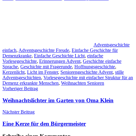
Adventsgeschichte
einfach
,
Adventsgeschichte Freude
,
Einfache Geschichte für
Demenzkranke
,
Einfache Geschichte Licht
,
einfache
Vorlesegeschichte
,
Erinnerungen Advent
,
Geschichte einfache
Sprache
,
Geschichte mit Fragerunde
,
Hoffnungsgeschichte
,
Kerzenlicht
,
Licht im Fenster
,
Seniorengeschichte Advent
,
stille
Adventsgeschichten
,
Vorlesegeschichte mit einfacher Struktur für an
Demenz erkrankte Menschen
,
Weihnachten Senioren
Beitragsnavigation
Vorheriger Beitrag
Weihnachtslichter im Garten von Oma Klein
Nächster Beitrag
Eine Kerze für den Bürgermeister