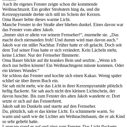
Auch ihr eigenes Fenster zeigte schon die kommende
Weihnachtszeit. Ein großer Strohstern hing da, und die
Kerzenpyramide drehte sich still im Schein der Kerzen.
Oma Bauer liebte dieses warme Licht.
Manche Fenster in der Straße aber blieben dunkel. Eines davon war
das Fenster vom alten Jakob.
„Immer sitzt er allein vor seinem Fernseher!“, murmelte sie. „Das
macht doch niemanden froh! Und dumm wird man davon auch.“
Jakob war ein stiller Nachbar. Früher hatte er oft gelacht. Doch seit
dem Tod seiner Frau hatte er sich verändert. Kein Lächeln mehr,
keine Lichter. Nur der Fernseher flimmerte.
Oma Bauer blickte auf ihr krankes Bein und seufzte. „Wenn ich
doch nur helfen könnte! Ein Weihnachtsgeist müsste kommen. Oder
ein kleines Wunder.“
Sie schloss das Fenster und kochte sich einen Kakao. Wenig später
schlief sie über ihrem Buch ein.
Sie sah nicht mehr, wie das Licht in ihrer Kerzenpyramide plötzlich
heftig flackerte. Sie sah auch nicht den kleinen Lichtschein, der
davon huschte. Bis zum Fenster des alten Jakob wanderte er. Dort
setzte er sich auf das Fensterbrett.
Jakob saß im Dunkeln und starrte auf den Fernseher.
Da, plötzlich, sah er das kleine Licht. Es schimmerte warm. So
warm und sanft wie die Lichter am Weihnachtsbaum, die er als Kind
so sehr geliebt hatte.
Langsam stand er auf und ging zum Fenster. Das Licht flackerte