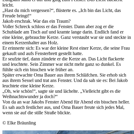
leicht.
„Hast du mich vergessen?“, flüsterte es. „Ich bin das Licht, das
Freude bringt!“
Jakob erschrak. War das ein Traum?
Voller Schreck schloss er das Fenster. Dann aber zog er die
Schublade am Tisch auf und kramte lange darin. Endlich fand er
eine kleine, gebrauchte Kerze. Ganz verstaubt war sie und steckte in
einem Kerzenhalter aus Holz.
Er erinnerte sich: Es war der kleine Rest einer Kerze, die seine Frau
gekauft und aufs Fensterbrett gestellt hatte.
Er seufzte tief, dann zündete er die Kerze an. Das Licht flackerte
und leuchtete. Sein Zimmer war nicht mehr ganz so dunkel. Es
fühlte sich ein bisschen wie früher an.
Später erwachte Oma Bauer aus ihrem Schläfchen. Sie erhob sich
aus ihrem Sessel und trat ans Fenster. Und da sah sie es: Bei Jakob
leuchtete eine kleine Kerze.
„Oh, wie schön!“, sagte sie und lächelte. „Vielleicht gibt es die
Weihnachtswunder ja doch?“
Von da an war Jakobs Fenster Abend für Abend ein bisschen heller.
Es sah auch festlicher aus, und Oma Bauer freute sich jedes Mal,
wenn sie auf die stille Straße blickte.
© Elke Bräunling