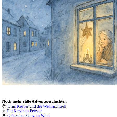
Noch mehr stille Adventsgeschichten
😊
Oma Krüger und der Weihnachtself
✨
Die Kerze im Fenster
🔔
Glöckchenklang im Wind