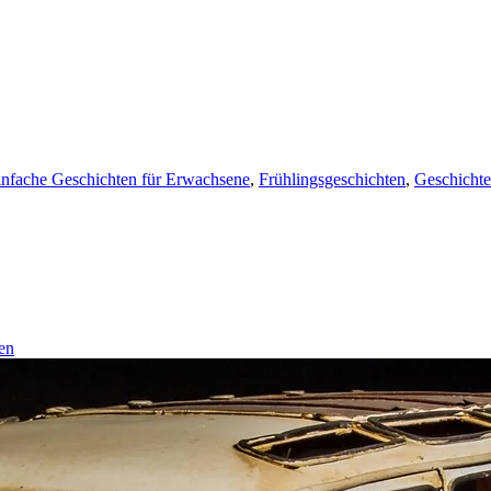
infache Geschichten für Erwachsene
,
Frühlingsgeschichten
,
Geschichte
en