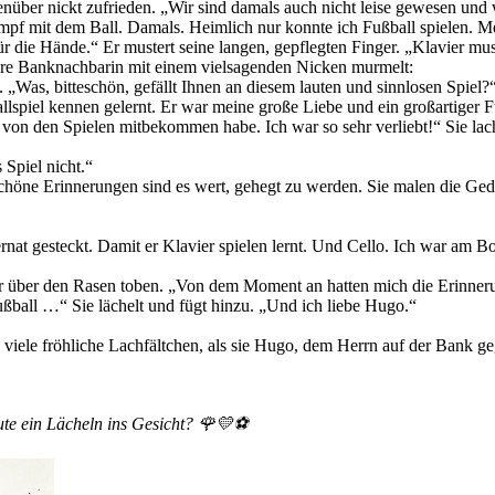
enüber nickt zufrieden. „Wir sind damals auch nicht leise gewesen und 
ampf mit dem Ball. Damals. Heimlich nur konnte ich Fußball spielen. Me
für die Hände.“ Er mustert seine langen, gepflegten Finger. „Klavier mus
ihre Banknachbarin mit einem vielsagenden Nicken murmelt:
 „Was, bitteschön, gefällt Ihnen an diesem lauten und sinnlosen Spiel?
piel kennen gelernt. Er war meine große Liebe und ein großartiger Fu
on den Spielen mitbekommen habe. Ich war so sehr verliebt!“ Sie lacht.
Spiel nicht.“
chöne Erinnerungen sind es wert, gehegt zu werden. Sie malen die Ge
rnat gesteckt. Damit er Klavier spielen lernt. Und Cello. Ich war am B
r über den Rasen toben. „Von dem Moment an hatten mich die Erinnerun
Fußball …“ Sie lächelt und fügt hinzu. „Und ich liebe Hugo.“
ele fröhliche Lachfältchen, als sie Hugo, dem Herrn auf der Bank geg
eute ein Lächeln ins Gesicht? 🌹💛⚽