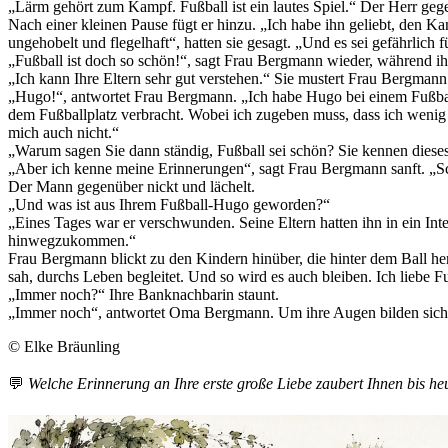
„Lärm gehört zum Kampf. Fußball ist ein lautes Spiel.“ Der Herr geg
Nach einer kleinen Pause fügt er hinzu. „Ich habe ihn geliebt, den K
ungehobelt und flegelhaft“, hatten sie gesagt. „Und es sei gefährlich 
„Fußball ist doch so schön!“, sagt Frau Bergmann wieder, während 
„Ich kann Ihre Eltern sehr gut verstehen.“ Sie mustert Frau Bergmann.
„Hugo!“, antwortet Frau Bergmann. „Ich habe Hugo bei einem Fußballs
dem Fußballplatz verbracht. Wobei ich zugeben muss, dass ich wenig v
mich auch nicht.“
„Warum sagen Sie dann ständig, Fußball sei schön? Sie kennen dieses 
„Aber ich kenne meine Erinnerungen“, sagt Frau Bergmann sanft. „S
Der Mann gegenüber nickt und lächelt.
„Und was ist aus Ihrem Fußball-Hugo geworden?“
„Eines Tages war er verschwunden. Seine Eltern hatten ihn in ein Inte
hinwegzukommen.“
Frau Bergmann blickt zu den Kindern hinüber, die hinter dem Ball he
sah, durchs Leben begleitet. Und so wird es auch bleiben. Ich liebe 
„Immer noch?“ Ihre Banknachbarin staunt.
„Immer noch“, antwortet Oma Bergmann. Um ihre Augen bilden sich vi
© Elke Bräunling
💬
Welche Erinnerung an Ihre erste große Liebe zaubert Ihnen bis h