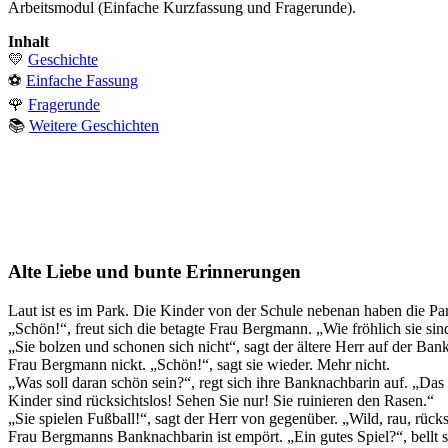
Arbeitsmodul (Einfache Kurzfassung und Fragerunde).
Inhalt
💛
Geschichte
⚽
Einfache Fassung
🌹
Fragerunde
📚
Weitere Geschichten
Alte Liebe und bunte Erinnerungen
Laut ist es im Park. Die Kinder von der Schule nebenan haben die Parkw
„Schön!“, freut sich die betagte Frau Bergmann. „Wie fröhlich sie sin
„Sie bolzen und schonen sich nicht“, sagt der ältere Herr auf der Ban
Frau Bergmann nickt. „Schön!“, sagt sie wieder. Mehr nicht.
„Was soll daran schön sein?“, regt sich ihre Banknachbarin auf. „Das 
Kinder sind rücksichtslos! Sehen Sie nur! Sie ruinieren den Rasen.“
„Sie spielen Fußball!“, sagt der Herr von gegenüber. „Wild, rau, rück
Frau Bergmanns Banknachbarin ist empört. „Ein gutes Spiel?“, bellt si