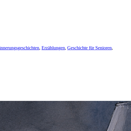
innerungsgeschichten
,
Erzählungen
,
Geschichte für Senioren
,