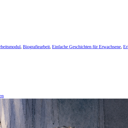
rbeitsmodul
,
Biografiearbeit
,
Einfache Geschichten für Erwachsene
,
Er
en