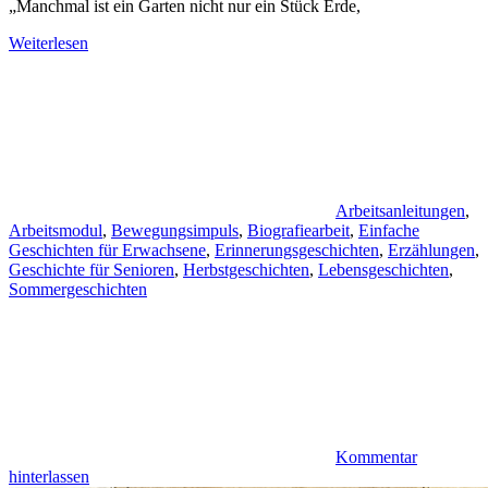
„Manchmal ist ein Garten nicht nur ein Stück Erde,
Weiterlesen
Arbeitsanleitungen
,
Arbeitsmodul
,
Bewegungsimpuls
,
Biografiearbeit
,
Einfache
Geschichten für Erwachsene
,
Erinnerungsgeschichten
,
Erzählungen
,
Geschichte für Senioren
,
Herbstgeschichten
,
Lebensgeschichten
,
Sommergeschichten
Kommentar
hinterlassen