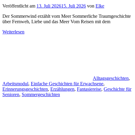
Veröffentlicht am
13. Juli 2026
15. Juli 2026
von
Elke
Der Sommerwind erzählt vom Meer Sommerliche Traumgeschichte
über Fernweh, Liebe und das Meer Vom Reisen mit dem
Weiterlesen
Alltagsgeschichten
,
Arbeitsmodul
,
Einfache Geschichten für Erwachsene
,
Erinnerungsgeschichten
,
Erzählungen
,
Fantasiereise
,
Geschichte für
Senioren
,
Sommergeschichten