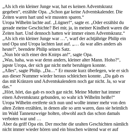
„Als ich ein kleiner Junge war, hat es keinen Adventskranz
gegeben“, erzählte Opa. „Schon gar keine Adventskalender. Die
Zeiten waren hart und wir mussten sparen.“
Uropa Wilhelm lachte auf. „Lügner!“, sagte er. „Oder erzählst du
gerade meine Geschichte? Bei mir, ja, in meiner Kindheit waren die
Zeiten hart. Und dennoch hatten wir immer einen Adventskranz.“
„Als ich ein kleiner Junge war …“, warf der achtjährige Philip ein
und Opa und Uropa lachten laut auf. „… da war alles anders als
heute!“, beendete Philip seinen Satz.
„Nun hör sich einer den Knirps an!“, sagte Opa.
„Was, haha, was war denn anders, kleiner alter Mann. Hoho?“,
japste Uropa, der sich gar nicht mehr beruhigen konnte.
„Alles“, sagte Philip. „Da…“ Er musste kurz überlegen, wie er sich
aus dieser Nummer wieder heraus schleichen konnte. „Da gab es
das mit Kränzen und Adventskalendern noch gar nicht. Ja, so war
das.“
„Hört, hört, das gab es noch gar nicht. Meine Mutter hat immer
einen Adventskranz gebunden, so wahr ich Wilhelm heiße!“
Uropa Wilhelm ereiferte sich nun und wollte immer mehr von den
alten Zeiten erzählen, in denen alle so arm waren, dass sie heimlich
im Wald Tannenzweige holten, obwohl auch das schon damals
verboten war und …
Aber da griff Opa ein. Der mochte die uralten Geschichten nämlich
nicht immer wieder hören und ein bisschen wütend war er auf