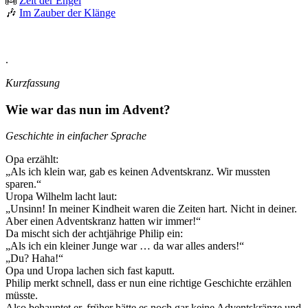
👼
Zeit der Engel
🎶
Im Zauber der Klänge
.
Kurzfassung
Wie war das nun im Advent?
Geschichte in einfacher Sprache
Opa erzählt:
„Als ich klein war, gab es keinen Adventskranz. Wir mussten
sparen.“
Uropa Wilhelm lacht laut:
„Unsinn! In meiner Kindheit waren die Zeiten hart. Nicht in deiner.
Aber einen Adventskranz hatten wir immer!“
Da mischt sich der achtjährige Philip ein:
„Als ich ein kleiner Junge war … da war alles anders!“
„Du? Haha!“
Opa und Uropa lachen sich fast kaputt.
Philip merkt schnell, dass er nun eine richtige Geschichte erzählen
müsste.
Also behauptet er, früher hätte es noch gar keine Adventskränze und