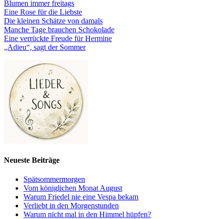
Blumen immer freitags
Eine Rose für die Liebste
Die kleinen Schätze von damals
Manche Tage brauchen Schokolade
Eine verrückte Freude für Hermine
„Adieu“, sagt der Sommer
Neueste Beiträge
Spätsommermorgen
Vom königlichen Monat August
Warum Friedel nie eine Vespa bekam
Verliebt in den Morgenstunden
Warum nicht mal in den Himmel hüpfen?