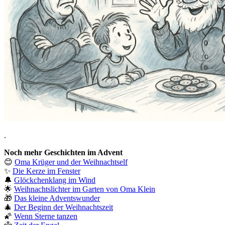
.
Noch mehr Geschichten im Advent
😊
Oma Krüger und der Weihnachtself
✨
Die Kerze im Fenster
🔔
Glöckchenklang im Wind
🌟
Weihnachtslichter im Garten von Oma Klein
🎁
Das kleine Adventswunder
🎄
Der Beginn der Weihnachtszeit
🌠
Wenn Sterne tanzen