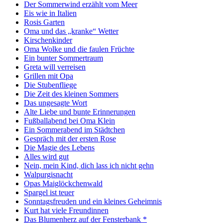
Der Sommerwind erzählt vom Meer
Eis wie in Italien
Rosis Garten
Oma und das „kranke“ Wetter
Kirschenkinder
Oma Wolke und die faulen Früchte
Ein bunter Sommertraum
Greta will verreisen
Grillen mit Opa
Die Stubenfliege
Die Zeit des kleinen Sommers
Das ungesagte Wort
Alte Liebe und bunte Erinnerungen
Fußballabend bei Oma Klein
Ein Sommerabend im Städtchen
Gespräch mit der ersten Rose
Die Magie des Lebens
Alles wird gut
Nein, mein Kind, dich lass ich nicht gehn
Walpurgisnacht
Opas Maiglöckchenwald
Spargel ist teuer
Sonntagsfreuden und ein kleines Geheimnis
Kurt hat viele Freundinnen
Das Blumenherz auf der Fensterbank *