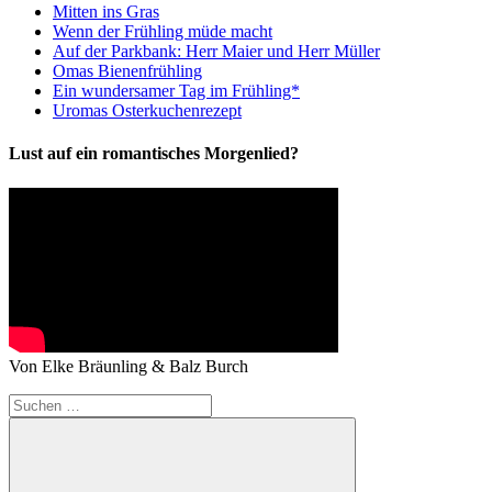
Mitten ins Gras
Wenn der Frühling müde macht
Auf der Parkbank: Herr Maier und Herr Müller
Omas Bienenfrühling
Ein wundersamer Tag im Frühling*
Uromas Osterkuchenrezept
Lust auf ein romantisches Morgenlied?
Von Elke Bräunling & Balz Burch
Suchen
nach: