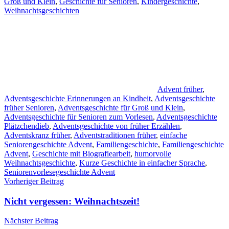
Groß und Klein
,
Geschichte für Senioren
,
Kindergeschichte
,
Weihnachtsgeschichten
Advent früher
,
Adventsgeschichte Erinnerungen an Kindheit
,
Adventsgeschichte
früher Senioren
,
Adventsgeschichte für Groß und Klein
,
Adventsgeschichte für Senioren zum Vorlesen
,
Adventsgeschichte
Plätzchendieb
,
Adventsgeschichte von früher Erzählen
,
Adventskranz früher
,
Adventstraditionen früher
,
einfache
Seniorengeschichte Advent
,
Familiengeschichte
,
Familiengeschichte
Advent
,
Geschichte mit Biografiearbeit
,
humorvolle
Weihnachtsgeschichte
,
Kurze Geschichte in einfacher Sprache
,
Seniorenvorlesegeschichte Advent
Beitragsnavigation
Vorheriger Beitrag
Nicht vergessen: Weihnachtszeit!
Nächster Beitrag