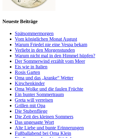
Neueste Beiträge
Spätsommermorgen
Vom königlichen Monat August
Warum Friedel nie eine Vespa bekam
Verliebt in den Morgenstunden
Warum nicht mal in den Himmel hüpfen?
Der Sommerwind erzählt vom Meer
Eis wie in Italien
Rosis Garten
Oma und das „kranke“ Wetter
Kirschenkinder
Oma Wolke und die faulen Früchte
Ein bunter Sommertraum
Greta will verreisen
Grillen mit Opa
Die Stubenfliege
Die Zeit des kleinen Sommers
Das ungesagte Wort
Alte Liebe und bunte Erinnerungen
Fußballabend bei Oma Klein