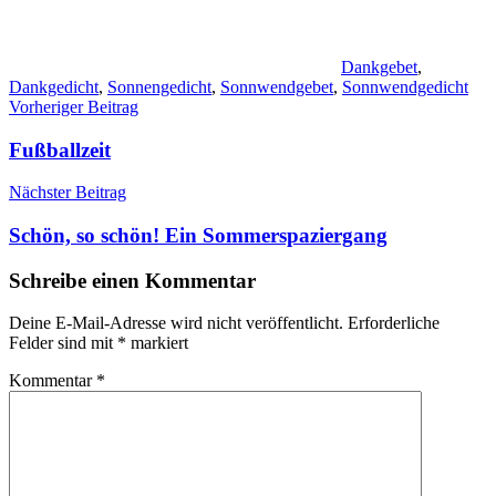
Dankgebet
,
Dankgedicht
,
Sonnengedicht
,
Sonnwendgebet
,
Sonnwendgedicht
Beitragsnavigation
Vorheriger Beitrag
Fußballzeit
Nächster Beitrag
Schön, so schön! Ein Sommerspaziergang
Schreibe einen Kommentar
Deine E-Mail-Adresse wird nicht veröffentlicht.
Erforderliche
Felder sind mit
*
markiert
Kommentar
*