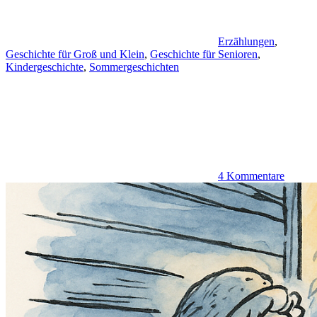
Erzählungen
,
Geschichte für Groß und Klein
,
Geschichte für Senioren
,
Kindergeschichte
,
Sommergeschichten
4 Kommentare