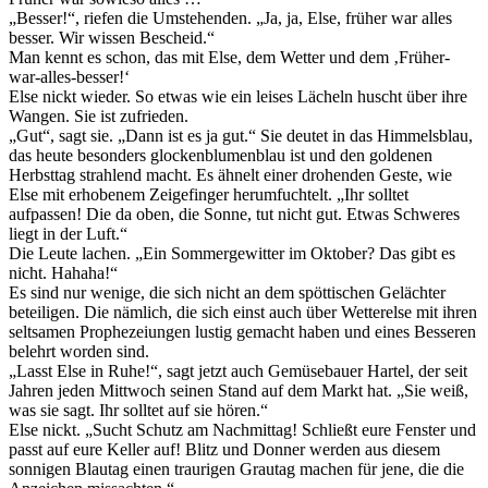
„Besser!“, riefen die Umstehenden. „Ja, ja, Else, früher war alles
besser. Wir wissen Bescheid.“
Man kennt es schon, das mit Else, dem Wetter und dem ‚Früher-
war-alles-besser!‘
Else nickt wieder. So etwas wie ein leises Lächeln huscht über ihre
Wangen. Sie ist zufrieden.
„Gut“, sagt sie. „Dann ist es ja gut.“ Sie deutet in das Himmelsblau,
das heute besonders glockenblumenblau ist und den goldenen
Herbsttag strahlend macht. Es ähnelt einer drohenden Geste, wie
Else mit erhobenem Zeigefinger herumfuchtelt. „Ihr solltet
aufpassen! Die da oben, die Sonne, tut nicht gut. Etwas Schweres
liegt in der Luft.“
Die Leute lachen. „Ein Sommergewitter im Oktober? Das gibt es
nicht. Hahaha!“
Es sind nur wenige, die sich nicht an dem spöttischen Gelächter
beteiligen. Die nämlich, die sich einst auch über Wetterelse mit ihren
seltsamen Prophezeiungen lustig gemacht haben und eines Besseren
belehrt worden sind.
„Lasst Else in Ruhe!“, sagt jetzt auch Gemüsebauer Hartel, der seit
Jahren jeden Mittwoch seinen Stand auf dem Markt hat. „Sie weiß,
was sie sagt. Ihr solltet auf sie hören.“
Else nickt. „Sucht Schutz am Nachmittag! Schließt eure Fenster und
passt auf eure Keller auf! Blitz und Donner werden aus diesem
sonnigen Blautag einen traurigen Grautag machen für jene, die die