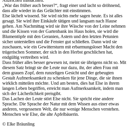
Anzeichen missachten.“
„War das früher auch besser?“, fragt einer und lacht so dröhnend,
dass alle wieder in das Gelächter mit einstimmen.
Else lächelt wissend. Sie wird nichts mehr sagen heute. Es ist alles
gesagt. Sie wird ihre Einkäufe tätigen und langsam nach Hause
gehen. Am Nachmittag wird sie ihre Wäsche von der Leine nehmen
und die Kissen von der Gartenbank ins Haus holen, sie wird die
Blumentöpfe mit den Geranien, Astern und den letzten Petunien
sicher unterstellen und die Fenster gut schließen. Dann wird sie
zuschauen, wie ein Gewittersturm mit erbarmungsloser Macht den
trügerischen Sommer, der sich in den Herbst geschlichen hat,
endgültig vertreiben wird.
Dass früher alles besser gewesen ist, meint sie übrigens nicht so. Mit
diesem Satz bringt sie die Leute nur dazu, ihr, der alten Frau mit
dem grauen Zopf, dem runzeligen Gesicht und der gebeugten
Gestalt Aufmerksamkeit zu schenken für jene Dinge, die sie ihnen
wirklich mitteilen möchte. Und am besten, dies hat Else in ihrem
langen Leben begriffen, erreicht man Aufmerksamkeit, indem man
sich der Lächerlichkeit preisgibt.
Das Lachen der Leute stört Else nicht. Sie spricht eine andere
Sprache. Die Sprache der Natur mit dem Wissen aus einer etwas
anderen, vergessenen Welt, die nur wenige Menschen verstehen.
Menschen wie Else, die alte Apfelbäuerin.
© Elke Bräunling