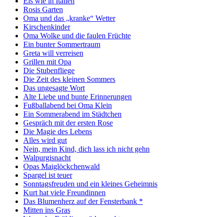
Eis wie in Italien
Rosis Garten
Oma und das „kranke“ Wetter
Kirschenkinder
Oma Wolke und die faulen Früchte
Ein bunter Sommertraum
Greta will verreisen
Grillen mit Opa
Die Stubenfliege
Die Zeit des kleinen Sommers
Das ungesagte Wort
Alte Liebe und bunte Erinnerungen
Fußballabend bei Oma Klein
Ein Sommerabend im Städtchen
Gespräch mit der ersten Rose
Die Magie des Lebens
Alles wird gut
Nein, mein Kind, dich lass ich nicht gehn
Walpurgisnacht
Opas Maiglöckchenwald
Spargel ist teuer
Sonntagsfreuden und ein kleines Geheimnis
Kurt hat viele Freundinnen
Das Blumenherz auf der Fensterbank *
Mitten ins Gras