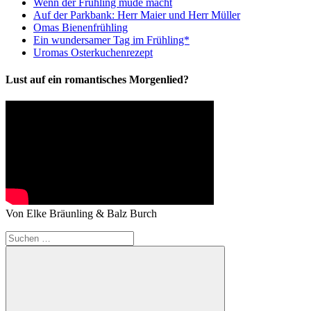
Wenn der Frühling müde macht
Auf der Parkbank: Herr Maier und Herr Müller
Omas Bienenfrühling
Ein wundersamer Tag im Frühling*
Uromas Osterkuchenrezept
Lust auf ein romantisches Morgenlied?
Von Elke Bräunling & Balz Burch
Suchen
nach: