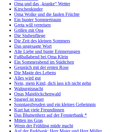
Oma und das „kranke“ Wetter
Kirschenkinder
Oma Wolke und die faulen Früchte
Ein bunter Sommertraum
Greta will verreisen
Grillen mit Opa
Die Stubenfliege
Die Zeit des kleinen Sommers
Das ungesagte Wort
Alte Liebe und bunte Erinnerungen
Fußballabend bei Oma Klein
Ein Sommerabend im Städtchen
Gespräch mit der ersten Rose
Die Magie des Lebens
Alles wird gut
Nein, mein Kind, dich lass ich nicht gehn
Walpurgisnacht
Opas Maiglöckchenwald
Spargel ist teuer
Sonntagsfreuden und ein kleines Geheimnis
Kurt hat viele Freundinnen
Das Blumenherz auf der Fensterbank *
Mitten ins Gras
Wenn der Frühling müde macht
Auf der Parkbank: Herr Maier und Herr Müller