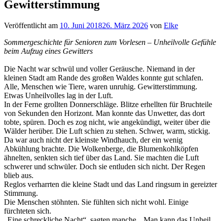
Gewitterstimmung
Veröffentlicht am
10. Juni 2018
26. März 2026
von
Elke
Sommergeschichte für Senioren zum Vorlesen – Unheilvolle Gefühle
beim Aufzug eines Gewitters
Die Nacht war schwül und voller Geräusche. Niemand in der
kleinen Stadt am Rande des großen Waldes konnte gut schlafen.
Alle, Menschen wie Tiere, waren unruhig. Gewitterstimmung.
Etwas Unheilvolles lag in der Luft.
In der Ferne grollten Donnerschläge. Blitze erhellten für Bruchteile
von Sekunden den Horizont. Man konnte das Unwetter, das dort
tobte, spüren. Doch es zog nicht, wie angekündigt, weiter über die
Wälder herüber. Die Luft schien zu stehen. Schwer, warm, stickig.
Da war auch nicht der kleinste Windhauch, der ein wenig
Abkühlung brachte. Die Wolkenberge, die Blumenkohlköpfen
ähnelten, senkten sich tief über das Land. Sie machten die Luft
schwerer und schwüler. Doch sie entluden sich nicht. Der Regen
blieb aus.
Reglos verharrten die kleine Stadt und das Land ringsum in gereizter
Stimmung.
Die Menschen stöhnten. Sie fühlten sich nicht wohl. Einige
fürchteten sich.
„Eine schreckliche Nacht“, sagten manche. „Man kann das Unheil