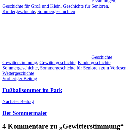
Erzählungen
,
Geschichte für Groß und Klein
,
Geschichte für Senioren
,
Kindergeschichte
,
Sommergeschichten
Geschichte
Gewitterstimmung
,
Gewittergeschichte
,
Kindergeschichte
,
Sommergeschichte
,
Sommergeschichte für Senioren zum Vorlesen
,
Wettergeschichte
Beitragsnavigation
Vorheriger Beitrag
Fußballsommer im Park
Nächster Beitrag
Der Sommermaler
4 Kommentare zu „
Gewitterstimmung
“