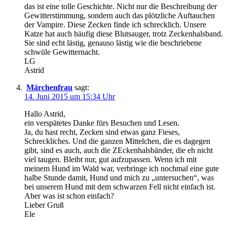
das ist eine tolle Geschichte. Nicht nur die Beschreibung der
Gewitterstimmung, sondern auch das plötzliche Auftauchen
der Vampire. Diese Zecken finde ich schrecklich. Unsere
Katze hat auch häufig diese Blutsauger, trotz Zeckenhalsband.
Sie sind echt lästig, genauso lästig wie die beschriebene
schwüle Gewitternacht.
LG
Astrid
Märchenfrau
sagt:
14. Juni 2015 um 15:34 Uhr
Hallo Astrid,
ein verspätetes Danke fürs Besuchen und Lesen.
Ja, du hast recht, Zecken sind etwas ganz Fieses,
Schreckliches. Und die ganzen Mittelchen, die es dagegen
gibt, sind es auch, auch die ZEckenhalsbänder, die eh nicht
viel taugen. Bleibt nur, gut aufzupassen. Wenn ich mit
meinem Hund im Wald war, verbringe ich nochmal eine gute
halbe Stunde damit, Hund und mich zu „untersuchen“, was
bei unserem Hund mit dem schwarzen Fell nicht einfach ist.
Aber was ist schon einfach?
Lieber Gruß
Ele