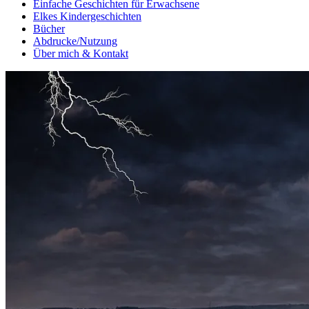
Einfache Geschichten für Erwachsene
Elkes Kindergeschichten
Bücher
Abdrucke/Nutzung
Über mich & Kontakt