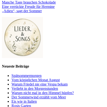
Manche Tage brauchen Schokolade
Eine verrückte Freude für Hermine
„Adieu“, sagt der Sommer
Neueste Beiträge
Spätsommermorgen
Vom königlichen Monat August
Warum Friedel nie eine Vespa bekam
Verliebt in den Morgenstunden
Warum nicht mal in den Himmel hüpfen?
Der Sommerwind erzählt vom Meer
Eis wie in Italien
Rosis Garten