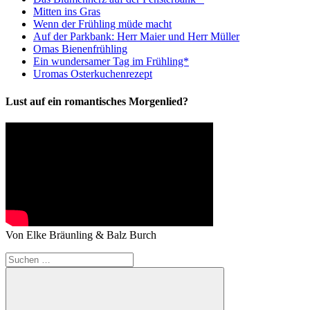
Mitten ins Gras
Wenn der Frühling müde macht
Auf der Parkbank: Herr Maier und Herr Müller
Omas Bienenfrühling
Ein wundersamer Tag im Frühling*
Uromas Osterkuchenrezept
Lust auf ein romantisches Morgenlied?
Von Elke Bräunling & Balz Burch
Suchen
nach: