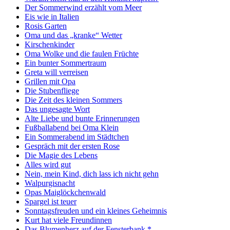
Der Sommerwind erzählt vom Meer
Eis wie in Italien
Rosis Garten
Oma und das „kranke“ Wetter
Kirschenkinder
Oma Wolke und die faulen Früchte
Ein bunter Sommertraum
Greta will verreisen
Grillen mit Opa
Die Stubenfliege
Die Zeit des kleinen Sommers
Das ungesagte Wort
Alte Liebe und bunte Erinnerungen
Fußballabend bei Oma Klein
Ein Sommerabend im Städtchen
Gespräch mit der ersten Rose
Die Magie des Lebens
Alles wird gut
Nein, mein Kind, dich lass ich nicht gehn
Walpurgisnacht
Opas Maiglöckchenwald
Spargel ist teuer
Sonntagsfreuden und ein kleines Geheimnis
Kurt hat viele Freundinnen
Das Blumenherz auf der Fensterbank *