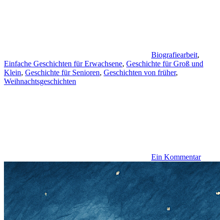
Biografiearbeit
,
Einfache Geschichten für Erwachsene
,
Geschichte für Groß und
Klein
,
Geschichte für Senioren
,
Geschichten von früher
,
Weihnachtsgeschichten
Ein Kommentar