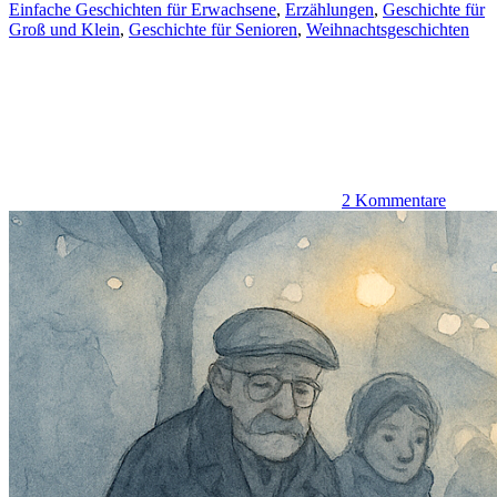
Einfache Geschichten für Erwachsene
,
Erzählungen
,
Geschichte für
Groß und Klein
,
Geschichte für Senioren
,
Weihnachtsgeschichten
2 Kommentare