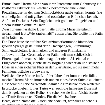
Einmal hatte Uroma Marie von ihrer Patentante zum Geburtstag ein
kostbares Erbstück als Geschenk bekommen: eine kleine
Porzellandose, in der man Schmuckstücke aufbewahren konnte. Sie
war hellgrün und mit gelben und rosafarbenen Blümchen bemalt.
Auf dem Deckel saß ein Engelchen mit goldenen Flügelchen und
einem Blumenkranz im Haar.
‚Was für eine hässliche Dose‘, hatte Uroma Marie insgeheim
gedacht und laut „Wie zauberhaft!“ ausgerufen. Sie wollte ihre Patin
nicht kränken.
Die Dose hatte sie auf ihre Schlafzimmerkommode hinter den
großen Spiegel gestellt und darin Haarspangen, Gummiringe,
Schmerztabletten, Briefmarken und anderen Krimskrams
aufbewahrt. Das Geschenk einer Patin hielt man schließlich in
Ehren, egal, ob man es leiden mag oder nicht. Als einmal ein
Flügelchen abbrach, klebte sie es sorgfältig wieder an und stellte die
Dose an einen sicheren Platz in der Glasvitrine, wo sie noch mehr
Familienerbstücke aufbewahrte.
Weil sich diese Vitrine im Lauf der Jahre aber immer mehr füllte,
machte Uroma Marie immer ab und zu eines dieser Stücke zu einem
Geschenk für liebe Verwandte, damit die Erbstücke auch weiterhin
Erbstücke blieben. Eines Tages war auch die hellgrüne Dose mit
dem Engelchen an der Reihe. Sie schenkte sie ihrer Nichte Beate
zur Taufe ihres ersten Kindes. Für die Milchzähne.
Beate, deren Name die Glückliche bedeutet, war alles andere als