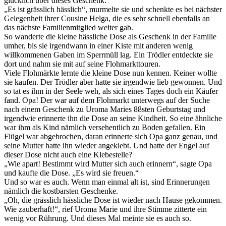
glücklich über dieses Geschenk.
„Es ist grässlich hässlich“, murmelte sie und schenkte es bei nächster
Gelegenheit ihrer Cousine Helga, die es sehr schnell ebenfalls an
das nächste Familienmitglied weiter gab.
So wanderte die kleine hässliche Dose als Geschenk in der Familie
umher, bis sie irgendwann in einer Kiste mit anderen wenig
willkommenen Gaben im Sperrmüll lag. Ein Trödler entdeckte sie
dort und nahm sie mit auf seine Flohmarkttouren.
Viele Flohmärkte lernte die kleine Dose nun kennen. Keiner wollte
sie kaufen. Der Trödler aber hatte sie irgendwie lieb gewonnen. Und
so tat es ihm in der Seele weh, als sich eines Tages doch ein Käufer
fand. Opa! Der war auf dem Flohmarkt unterwegs auf der Suche
nach einem Geschenk zu Uroma Maries 88sten Geburtstag und
irgendwie erinnerte ihn die Dose an seine Kindheit. So eine ähnliche
war ihm als Kind nämlich versehentlich zu Boden gefallen. Ein
Flügel war abgebrochen, daran erinnerte sich Opa ganz genau, und
seine Mutter hatte ihn wieder angeklebt. Und hatte der Engel auf
dieser Dose nicht auch eine Klebestelle?
„Wie apart! Bestimmt wird Mutter sich auch erinnern“, sagte Opa
und kaufte die Dose. „Es wird sie freuen.“
Und so war es auch. Wenn man einmal alt ist, sind Erinnerungen
nämlich die kostbarsten Geschenke.
„Oh, die grässlich hässliche Dose ist wieder nach Hause gekommen.
Wie zauberhaft!“, rief Uroma Marie und ihre Stimme zitterte ein
wenig vor Rührung. Und dieses Mal meinte sie es auch so.