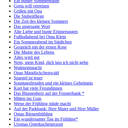
Ein bunter Sommertraum
Greta will verreisen
Grillen mit Opa
Die Stubenfliege
Die Zeit des kleinen Sommers
Das ungesagte Wort
Alte Liebe und bunte Erinnerungen
Fußballabend bei Oma Klein
Ein Sommerabend im Städtchen
Gespräch mit der ersten Rose
Die Magie des Lebens
Alles wird gut
Nein, mein Kind, dich lass ich nicht gehn
Walpurgisnacht
Opas Maiglöckchenwald
Spargel ist teuer
Sonntagsfreuden und ein kleines Geheimnis
Kurt hat viele Freundinnen
Das Blumenherz auf der Fensterbank *
Mitten ins Gras
Wenn der Frühling müde macht
Auf der Parkbank: Herr Maier und Herr Müller
Omas Bienenfrühling
Ein wundersamer Tag im Frühling*
Uromas Osterkuchenrezept