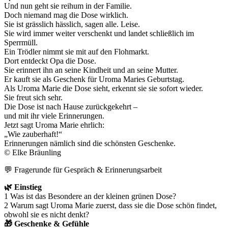
Und nun geht sie reihum in der Familie.
Doch niemand mag die Dose wirklich.
Sie ist grässlich hässlich, sagen alle. Leise.
Sie wird immer weiter verschenkt und landet schließlich im
Sperrmüll.
Ein Trödler nimmt sie mit auf den Flohmarkt.
Dort entdeckt Opa die Dose.
Sie erinnert ihn an seine Kindheit und an seine Mutter.
Er kauft sie als Geschenk für Uroma Maries Geburtstag.
Als Uroma Marie die Dose sieht, erkennt sie sie sofort wieder.
Sie freut sich sehr.
Die Dose ist nach Hause zurückgekehrt –
und mit ihr viele Erinnerungen.
Jetzt sagt Uroma Marie ehrlich:
„Wie zauberhaft!“
Erinnerungen nämlich sind die schönsten Geschenke.
© Elke Bräunling
💬 Fragerunde für Gespräch & Erinnerungsarbeit
🌿 Einstieg
1 Was ist das Besondere an der kleinen grünen Dose?
2 Warum sagt Uroma Marie zuerst, dass sie die Dose schön findet,
obwohl sie es nicht denkt?
🎁 Geschenke & Gefühle