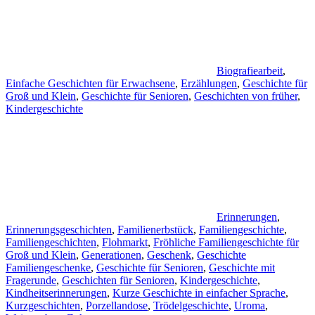
Biografiearbeit
,
Einfache Geschichten für Erwachsene
,
Erzählungen
,
Geschichte für
Groß und Klein
,
Geschichte für Senioren
,
Geschichten von früher
,
Kindergeschichte
Erinnerungen
,
Erinnerungsgeschichten
,
Familienerbstück
,
Familiengeschichte
,
Familiengeschichten
,
Flohmarkt
,
Fröhliche Familiengeschichte für
Groß und Klein
,
Generationen
,
Geschenk
,
Geschichte
Familiengeschenke
,
Geschichte für Senioren
,
Geschichte mit
Fragerunde
,
Geschichten für Senioren
,
Kindergeschichte
,
Kindheitserinnerungen
,
Kurze Geschichte in einfacher Sprache
,
Kurzgeschichten
,
Porzellandose
,
Trödelgeschichte
,
Uroma
,