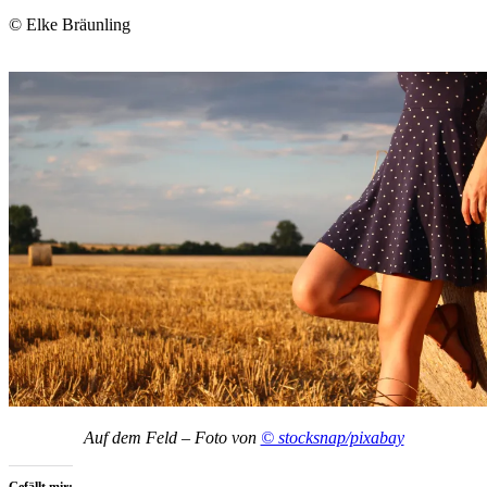
© Elke Bräunling
Auf dem Feld – Foto von
© stocksnap/pixabay
Gefällt mir: