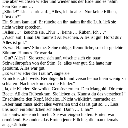
Die aber wuchsen wieder und wieder aus der Erde und es nahm
kein Ende und…
„Sünde!“ Lina schrie auf. „Alles, ich tu alles. Nur keine Rüben,
hörst du?“
Ein Sturm kam auf. Er rüttelte an ihr, nahm ihr die Luft, ließ sie
nicht weiter sprechen.
„Alles …“, keuchte sie. „Nur … keine … Rüben. Ich …“
„Wach auf, Lina! Du träumst! Aufwachen. Alles ist gut. Hörst du?
Alles ist gut.“
Es war Hannes’ Stimme. Seine ruhige, freundliche, so sehr geliebte
Stimme. Hannes. Er war da.
„Gut? Alles?“ Sie setzte sich auf, wischte sich ein paar
Schweißtropfen von der Stirn. Ja, alles war gut. Sie hatte nur
geträumt. Alles war gut.
„Es war wieder der Traum“, sagte sie.
Er nickte. „Ich weiß. Beruhige dich und versuche noch ein wenig zu
schlafen! Nachher kommen die Kinder.“
„Ja, die Kinder. Sie wollen Gemüse ernten. Den Mangold. Die rote
Beete. All den Rübenkram. Sie lieben es. Kannst du das verstehen?“
Er schüttelte den Kopf, lächelte. „Nicht wirklich“, murmelte er.
„Aber man muss nicht alles verstehen und das ist gut so. … Lass
uns noch ein Stündchen schlafen. Dann … Lina?“
Lina antwortete nicht mehr. Sie war eingeschlafen. Ernten war
ermüdend. Besonders das Ernten jener Früchte, die man niemals
ausgesät hatte.