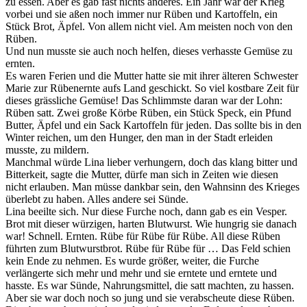
zu essen. Aber es gab fast nichts anderes. Ein Jahr war der Krieg
vorbei und sie aßen noch immer nur Rüben und Kartoffeln, ein
Stück Brot, Äpfel. Von allem nicht viel. Am meisten noch von den
Rüben.
Und nun musste sie auch noch helfen, dieses verhasste Gemüse zu
ernten.
Es waren Ferien und die Mutter hatte sie mit ihrer älteren Schwester
Marie zur Rübenernte aufs Land geschickt. So viel kostbare Zeit für
dieses grässliche Gemüse! Das Schlimmste daran war der Lohn:
Rüben satt. Zwei große Körbe Rüben, ein Stück Speck, ein Pfund
Butter, Äpfel und ein Sack Kartoffeln für jeden. Das sollte bis in den
Winter reichen, um den Hunger, den man in der Stadt erleiden
musste, zu mildern.
Manchmal würde Lina lieber verhungern, doch das klang bitter und
Bitterkeit, sagte die Mutter, dürfe man sich in Zeiten wie diesen
nicht erlauben. Man müsse dankbar sein, den Wahnsinn des Krieges
überlebt zu haben. Alles andere sei Sünde.
Lina beeilte sich. Nur diese Furche noch, dann gab es ein Vesper.
Brot mit dieser würzigen, harten Blutwurst. Wie hungrig sie danach
war! Schnell. Ernten. Rübe für Rübe für Rübe. All diese Rüben
führten zum Blutwurstbrot. Rübe für Rübe für … Das Feld schien
kein Ende zu nehmen. Es wurde größer, weiter, die Furche
verlängerte sich mehr und mehr und sie erntete und erntete und
hasste. Es war Sünde, Nahrungsmittel, die satt machten, zu hassen.
Aber sie war doch noch so jung und sie verabscheute diese Rüben.