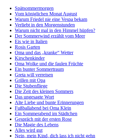
Spätsommermorgen
Vom königlichen Monat August
Warum Friedel nie eine Vespa bekam
Verliebt in den Morgenstunden
Warum nicht mal in den Himmel hüpfen?
Der Sommerwind erzählt vom Meer
Eis wie in Italien
Rosis Garten
Oma und das „kranke“ Wetter
Kirschenkinder
Oma Wolke und die faulen Früchte
Ein bunter Sommertraum
Greta will verreisen
Grillen mit Opa
Die Stubenfliege
Die Zeit des kleinen Sommers
Das ungesagte Wort
Alte Liebe und bunte Erinnerungen
Fußballabend bei Oma Klein
Ein Sommerabend im Städtchen
Gespräch mit der ersten Rose
Die Magie des Lebens
Alles wird gut
Nein, mein Kind, dich lass ich nicht gehn