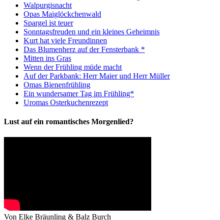
Walpurgisnacht
Opas Maiglöckchenwald
Spargel ist teuer
Sonntagsfreuden und ein kleines Geheimnis
Kurt hat viele Freundinnen
Das Blumenherz auf der Fensterbank *
Mitten ins Gras
Wenn der Frühling müde macht
Auf der Parkbank: Herr Maier und Herr Müller
Omas Bienenfrühling
Ein wundersamer Tag im Frühling*
Uromas Osterkuchenrezept
Lust auf ein romantisches Morgenlied?
Von Elke Bräunling & Balz Burch