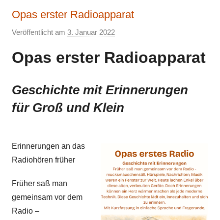
Opas erster Radioapparat
Veröffentlicht am
3. Januar 2022
v
o
Opas erster Radioapparat
n
E
l
Geschichte mit Erinnerungen
k
für Groß und Klein
e
Erinnerungen an das
Radiohören früher
Früher saß man
gemeinsam vor dem
Radio –