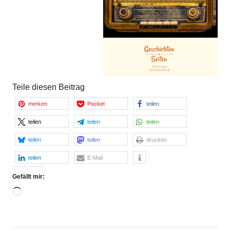
Teile diesen Beitrag
merken
Pocket
teilen
teilen
teilen
teilen
teilen
teilen
drucken
teilen
E-Mail
Gefällt mir:
Wird
geladen …