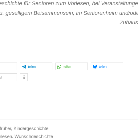
schichte für Senioren zum Vorlesen, bei Veranstaltung
u. geselligem Beisammensein, im Seniorenheim und/od
Zuhaus
n
teilen
teilen
teilen
il
früher
,
Kindergeschichte
rlesen
,
Wunschgeschichte