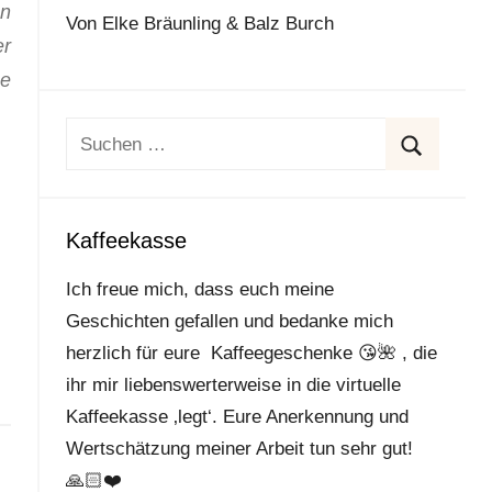
en
Von Elke Bräunling & Balz Burch
er
e
Suchen
nach:
Suchen
Kaffeekasse
Ich freue mich, dass euch meine
Geschichten gefallen und bedanke mich
herzlich für eure Kaffeegeschenke
😘
🌺
, die
ihr mir liebenswerterweise in die virtuelle
Kaffeekasse ‚legt‘. Eure Anerkennung und
Wertschätzung meiner Arbeit tun sehr gut!
🙏🏻
❤️