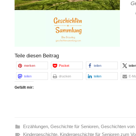
Ge
Teile diesen Beitrag
merken
Pocket
teilen
teile
teilen
drucken
teilen
E-Ma
Gefällt mir:
Erzählungen
,
Geschichte für Senioren
,
Geschichten von 
Kindergeschichte
,
Kindergeschichte für Senioren zum Vo