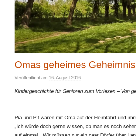
Omas geheimes Geheimnis
Veröffentlicht am
16. August 2016
v
o
Kindergeschichte für Senioren zum Vorlesen – Von g
n
E
l
k
Pia und Pit waren mit Oma auf der Heimfahrt und imm
e
„Ich würde doch gerne wissen, ob man es noch sehen 
auf einmal. „Wir müssen nur ein paar Dörfer über La