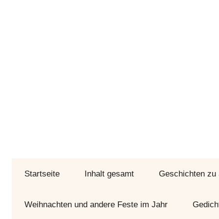
Zum
Inhalt
springen
Bunte
Geschichtenseiten
Geschichten
Startseite
und
Inhalt gesamt
Geschichten zu
Gedichte
durch
Weihnachten und andere Feste im Jahr
Gedich
Jahr