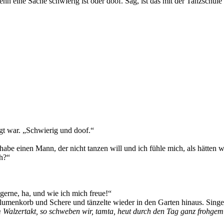
nn eine Sache schwierig ist oder doof. Sag, ist das mit der Tanzschule
gt war. „Schwierig und doof.“
h habe einen Mann, der nicht tanzen will und ich fühle mich, als hätten
ch?“
erne, ha, und wie ich mich freue!“
lumenkorb und Schere und tänzelte wieder in den Garten hinaus. Sing
 im Walzertakt, so schweben wir, tamta, heut durch den Tag ganz frohge