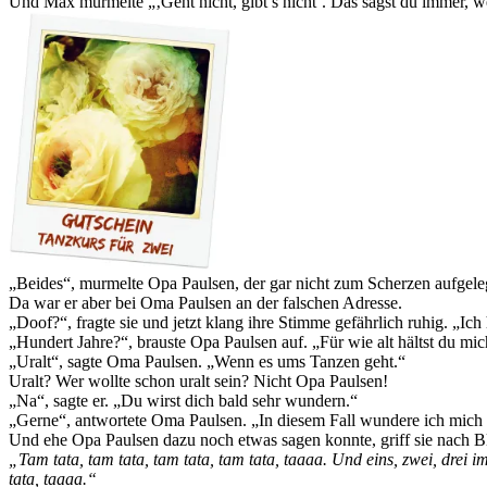
Und Max murmelte „‚Geht nicht, gibt’s nicht‘. Das sagst du immer, we
„Beides“, murmelte Opa Paulsen, der gar nicht zum Scherzen aufgele
Da war er aber bei Oma Paulsen an der falschen Adresse.
„Doof?“, fragte sie und jetzt klang ihre Stimme gefährlich ruhig. „Ic
„Hundert Jahre?“, brauste Opa Paulsen auf. „Für wie alt hältst du mi
„Uralt“, sagte Oma Paulsen. „Wenn es ums Tanzen geht.“
Uralt? Wer wollte schon uralt sein? Nicht Opa Paulsen!
„Na“, sagte er. „Du wirst dich bald sehr wundern.“
„Gerne“, antwortete Oma Paulsen. „In diesem Fall wundere ich mich g
Und ehe Opa Paulsen dazu noch etwas sagen konnte, griff sie nach B
„Tam tata, tam tata, tam tata, tam tata, taaaa. Und eins, zwei, drei
tata, taaaa.“