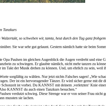
em Tanzkurs
 im Walzertakt, so schweben wir, tamta, heut durch den Tag ganz frohge
inüber. Sie war sehr gut gelaunt. Gestern nämlich hatte sie beim So
tte Opa Paulsen im gleichen Augenblick die Augen verdreht und eine Gr
anzbein zu schwingen. Er glaubte nämlich, nicht mehr tanzen zu können
ehr im Takt der Musik drehen zu können. Und, um ehrlich zu sein, wei
 Worte sorgfältig zu wählen. Nur jetzt nichts Falsches sagen! „Wie sch
ragen. Der ist ein hervorragender Tänzer. Er wird sicher gerne mit di
Schonzeit ist vorbei. Du KANNST mit deinem ‚verletzten‘ Knie eine
n. Also KANNST du auch einen Tanzkurs besuchen.“
aulsen verdutzt schwieg. Diese Strenge war er von seiner Frau nicht 
nn mussten sie lachen.