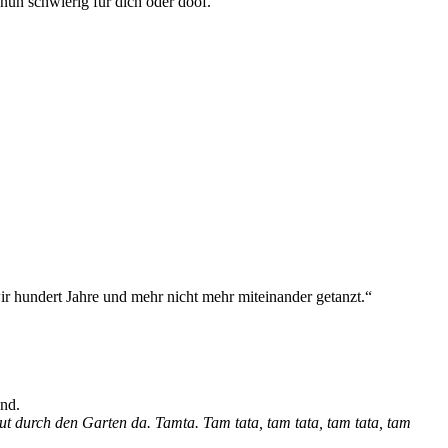
 nun schwierig für dich oder doof.“
 wir hundert Jahre und mehr nicht mehr miteinander getanzt.“
end.
mut durch den Garten da. Tamta. Tam tata, tam tata, tam tata, tam