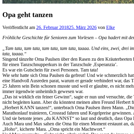
Opa geht tanzen
Veröffentlicht am
26. Februar 2018
25. März 2026
von
Elke
Fröhliche Geschichte für Senioren zum Vorlesen – Opa hadert mit d
„Tam tata, tam tata, tam tata, tam tata, taaaa. Und eins, zwei, drei
tata, taaaa.“
Singend tänzelte Oma Paulsen über den Rasen zu den Kräuterbeeten h
für einen Tanzschnupperkurs in der Tanzschule ‚Esperanzia’.
Es war ein Gutschein für zwei Personen. Tam tata!
Wie sehr hatte sich Oma Paulsen da gefreut! Und wie schmerzlich ha
eine Handvoll Ausreden parat, warum er gerade verhindert war, das T
25 Jahren sein Bein schonen musste und weil er glaubte, es nicht m
immer irgendwie unheimlich gewesen war.
„Das ist wirklich ein feiner Gewinn“, sagte er nun und versuchte, die
nicht begleiten kann. Aber du könntest meinen alten Freund Herbert f
„Herbert KANN tanzen!“, unterbrach Oma Paulsen ihren Mann. „Die 
Marathonlauf trainieren, Crossrad fahren und Kegelpreise gewinne
Und sie betonte jenes „du KANNST“ so laut und deutlich, dass Opa P
Auch Mara und Max sahen die Oma für einen Moment erstaunt an, da
„Hoho“, kicherte Mara. „Oma spricht ein Machtwort.“