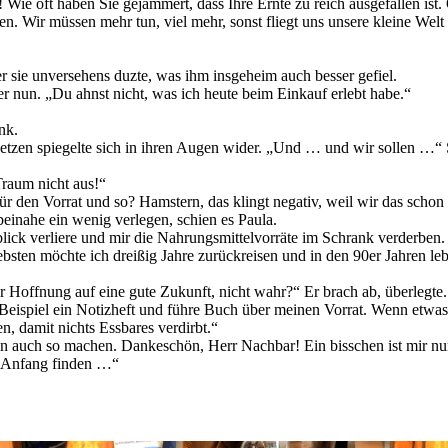
Wie oft haben Sie gejammert, dass Ihre Ernte zu reich ausgefallen ist.
en. Wir müssen mehr tun, viel mehr, sonst fliegt uns unsere kleine Wel
r sie unversehens duzte, was ihm insgeheim auch besser gefiel.
er nun. „Du ahnst nicht, was ich heute beim Einkauf erlebt habe.“
nk.
ntsetzen spiegelte sich in ihren Augen wider. „Und … und wir sollen …“ Si
Traum nicht aus!“
ür den Vorrat und so? Hamstern, das klingt negativ, weil wir das schon
einahe ein wenig verlegen, schien es Paula.
Überblick verliere und mir die Nahrungsmittelvorräte im Schrank verder
bsten möchte ich dreißig Jahre zurückreisen und in den 90er Jahren lebe
er Hoffnung auf eine gute Zukunft, nicht wahr?“ Er brach ab, überlegte.
um Beispiel ein Notizheft und führe Buch über meinen Vorrat. Wenn etw
en, damit nichts Essbares verdirbt.“
nun auch so machen. Dankeschön, Herr Nachbar! Ein bisschen ist mir n
n Anfang finden …“