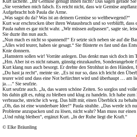
Kurt lächelte. „Ihr Gemüse genügt Ihnen nicht? Das sagen gerade Sie! 
„Sie verstehen mich falsch. Es reicht nicht, dass wir Gemüse anpflanz
Aufgebracht hob Paula die Arme.
„Was sagst du da? Was ist an deinem Gemüse so weltbewegend?“
Kurt war erschrocken über ihren Wutausbruch und so verblüfft, dass e
Paula nahm es gar nicht wahr. „Wir müssen aufpassen“, sagte sie, leis
Sie duzte ihn nun auch.
„Nun mach es nicht so spannend!“ Er setzte sich neben sie auf die Ba
„Alles wird teurer, haben sie gesagt.“ Sie flüsterte es fast und das E
Knie donnern.
„Hamstern sollen wir! Vorräte anlegen. Das denkt man sich doch im 
„Hm. Aber ist es nicht ratsam, günstig einzukaufen, Sonderangebote f
Kurt klang nun auch besorgt. Er drehte den Strohhut in den Händen, b
„Du hast ja recht“, meinte sie. „Es ist nur so, dass ich leicht den 
teurer wird und dass eine Not befürchtet wird und überhaupt … am lie
ja….“ Sie seufzte.
Kurt seufzte auch. „Ja, das waren schöne Zeiten. So sorglos und voll
bis dahin gilt es, ruhig zu bleiben und klug zu handeln. Ich habe z
verbrauche, streiche ich weg. Das hilft mir, einen Überblick zu behalt
„Oh, das ist eine wunderbare Idee!“ Paula strahlte. „Das werde ich 
Probleme anzupacken und zu lösen, nicht wahr? Man muss nur eine
„Und ruhig bleiben“, ergänzt Kurt. „In der Ruhe liegt die Kraft.“
© Elke Bräunling