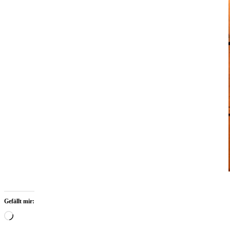
Gefällt mir:
Wird
geladen …