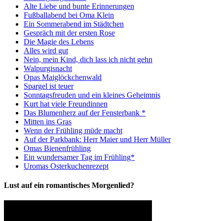
Alte Liebe und bunte Erinnerungen
Fußballabend bei Oma Klein
Ein Sommerabend im Städtchen
Gespräch mit der ersten Rose
Die Magie des Lebens
Alles wird gut
Nein, mein Kind, dich lass ich nicht gehn
Walpurgisnacht
Opas Maiglöckchenwald
Spargel ist teuer
Sonntagsfreuden und ein kleines Geheimnis
Kurt hat viele Freundinnen
Das Blumenherz auf der Fensterbank *
Mitten ins Gras
Wenn der Frühling müde macht
Auf der Parkbank: Herr Maier und Herr Müller
Omas Bienenfrühling
Ein wundersamer Tag im Frühling*
Uromas Osterkuchenrezept
Lust auf ein romantisches Morgenlied?