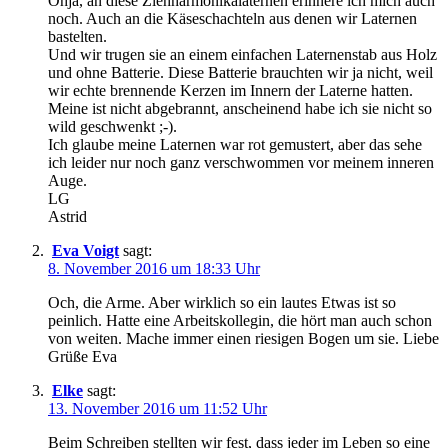
Ohja, an diese Ziehharmonikalaternen erinnere ich mich auch
noch. Auch an die Käseschachteln aus denen wir Laternen
bastelten.
Und wir trugen sie an einem einfachen Laternenstab aus Holz
und ohne Batterie. Diese Batterie brauchten wir ja nicht, weil
wir echte brennende Kerzen im Innern der Laterne hatten.
Meine ist nicht abgebrannt, anscheinend habe ich sie nicht so
wild geschwenkt ;-).
Ich glaube meine Laternen war rot gemustert, aber das sehe
ich leider nur noch ganz verschwommen vor meinem inneren
Auge.
LG
Astrid
Eva Voigt
sagt:
8. November 2016 um 18:33 Uhr
Och, die Arme. Aber wirklich so ein lautes Etwas ist so
peinlich. Hatte eine Arbeitskollegin, die hört man auch schon
von weiten. Mache immer einen riesigen Bogen um sie. Liebe
Grüße Eva
Elke
sagt:
13. November 2016 um 11:52 Uhr
Beim Schreiben stellten wir fest, dass jeder im Leben so eine