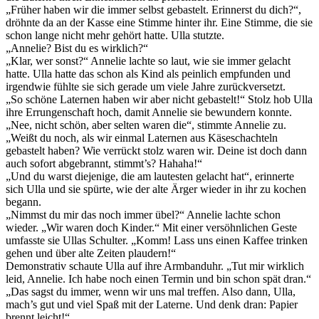
„Früher haben wir die immer selbst gebastelt. Erinnerst du dich?“,
dröhnte da an der Kasse eine Stimme hinter ihr. Eine Stimme, die sie
schon lange nicht mehr gehört hatte. Ulla stutzte.
„Annelie? Bist du es wirklich?“
„Klar, wer sonst?“ Annelie lachte so laut, wie sie immer gelacht
hatte. Ulla hatte das schon als Kind als peinlich empfunden und
irgendwie fühlte sie sich gerade um viele Jahre zurückversetzt.
„So schöne Laternen haben wir aber nicht gebastelt!“ Stolz hob Ulla
ihre Errungenschaft hoch, damit Annelie sie bewundern konnte.
„Nee, nicht schön, aber selten waren die“, stimmte Annelie zu.
„Weißt du noch, als wir einmal Laternen aus Käseschachteln
gebastelt haben? Wie verrückt stolz waren wir. Deine ist doch dann
auch sofort abgebrannt, stimmt’s? Hahaha!“
„Und du warst diejenige, die am lautesten gelacht hat“, erinnerte
sich Ulla und sie spürte, wie der alte Ärger wieder in ihr zu kochen
begann.
„Nimmst du mir das noch immer übel?“ Annelie lachte schon
wieder. „Wir waren doch Kinder.“ Mit einer versöhnlichen Geste
umfasste sie Ullas Schulter. „Komm! Lass uns einen Kaffee trinken
gehen und über alte Zeiten plaudern!“
Demonstrativ schaute Ulla auf ihre Armbanduhr. „Tut mir wirklich
leid, Annelie. Ich habe noch einen Termin und bin schon spät dran.“
„Das sagst du immer, wenn wir uns mal treffen. Also dann, Ulla,
mach’s gut und viel Spaß mit der Laterne. Und denk dran: Papier
brennt leicht!“