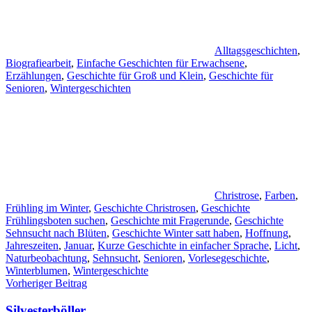
Alltagsgeschichten
,
Biografiearbeit
,
Einfache Geschichten für Erwachsene
,
Erzählungen
,
Geschichte für Groß und Klein
,
Geschichte für
Senioren
,
Wintergeschichten
Christrose
,
Farben
,
Frühling im Winter
,
Geschichte Christrosen
,
Geschichte
Frühlingsboten suchen
,
Geschichte mit Fragerunde
,
Geschichte
Sehnsucht nach Blüten
,
Geschichte Winter satt haben
,
Hoffnung
,
Jahreszeiten
,
Januar
,
Kurze Geschichte in einfacher Sprache
,
Licht
,
Naturbeobachtung
,
Sehnsucht
,
Senioren
,
Vorlesegeschichte
,
Winterblumen
,
Wintergeschichte
Beitragsnavigation
Vorheriger Beitrag
Silvesterböller