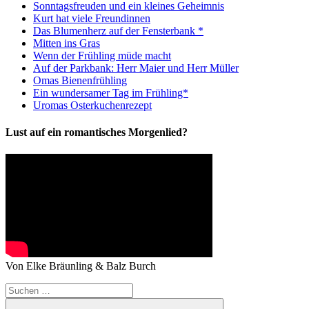
Sonntagsfreuden und ein kleines Geheimnis
Kurt hat viele Freundinnen
Das Blumenherz auf der Fensterbank *
Mitten ins Gras
Wenn der Frühling müde macht
Auf der Parkbank: Herr Maier und Herr Müller
Omas Bienenfrühling
Ein wundersamer Tag im Frühling*
Uromas Osterkuchenrezept
Lust auf ein romantisches Morgenlied?
Von Elke Bräunling & Balz Burch
Suchen
nach: