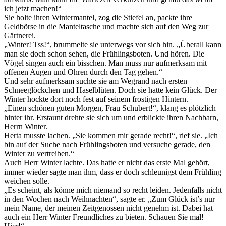
ich jetzt machen!“
Sie holte ihren Wintermantel, zog die Stiefel an, packte ihre
Geldbörse in die Manteltasche und machte sich auf den Weg zur
Gärtnerei.
„Winter! Tss!“, brummelte sie unterwegs vor sich hin. „Überall kann
man sie doch schon sehen, die Frühlingsboten. Und hören. Die
Vögel singen auch ein bisschen. Man muss nur aufmerksam mit
offenen Augen und Ohren durch den Tag gehen.“
Und sehr aufmerksam suchte sie am Wegrand nach ersten
Schneeglöckchen und Haselblüten. Doch sie hatte kein Glück. Der
Winter hockte dort noch fest auf seinem frostigen Hintern.
„Einen schönen guten Morgen, Frau Schubert!“, klang es plötzlich
hinter ihr. Erstaunt drehte sie sich um und erblickte ihren Nachbarn,
Herrn Winter.
Herta musste lachen. „Sie kommen mir gerade recht!“, rief sie. „Ich
bin auf der Suche nach Frühlingsboten und versuche gerade, den
Winter zu vertreiben.“
Auch Herr Winter lachte. Das hatte er nicht das erste Mal gehört,
immer wieder sagte man ihm, dass er doch schleunigst dem Frühling
weichen solle.
„Es scheint, als könne mich niemand so recht leiden. Jedenfalls nicht
in den Wochen nach Weihnachten“, sagte er. „Zum Glück ist’s nur
mein Name, der meinen Zeitgenossen nicht genehm ist. Dabei hat
auch ein Herr Winter Freundliches zu bieten. Schauen Sie mal!