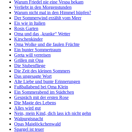
Warum Friedel nie eine Vespa bekam
Verliebt in den Morgenstunden
Warum nicht mal in den Himmel hüpfen?
Der Sommerwind erzählt vom Meer
Eis wie in Italien
Rosis Garten
Oma und das „kranke“ Wetter
Kirschenkinder
Oma Wolke und die faulen Früchte
Ein bunter Sommertraum
Greta will verreisen
Grillen mit Opa
Die Stubenfliege
Die Zeit des kleinen Sommers
Das ungesagte Wort
Alte Liebe und bunte Erinnerungen
Fußballabend bei Oma Klein
Ein Sommerabend im Städtchen
Gespräch mit der ersten Rose
Die Magie des Lebens
Alles wird gut
Nein, mein Kind, dich lass ich nicht gehn
Walpurgisnacht
Opas Maiglöckchenwald
Spargel ist teuer