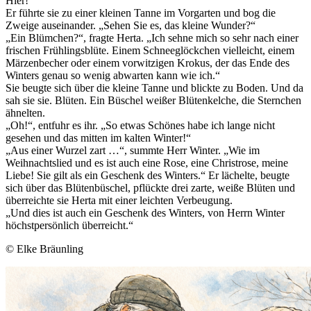
Hier!“
Er führte sie zu einer kleinen Tanne im Vorgarten und bog die
Zweige auseinander. „Sehen Sie es, das kleine Wunder?“
„Ein Blümchen?“, fragte Herta. „Ich sehne mich so sehr nach einer
frischen Frühlingsblüte. Einem Schneeglöckchen vielleicht, einem
Märzenbecher oder einem vorwitzigen Krokus, der das Ende des
Winters genau so wenig abwarten kann wie ich.“
Sie beugte sich über die kleine Tanne und blickte zu Boden. Und da
sah sie sie. Blüten. Ein Büschel weißer Blütenkelche, die Sternchen
ähnelten.
„Oh!“, entfuhr es ihr. „So etwas Schönes habe ich lange nicht
gesehen und das mitten im kalten Winter!“
„Aus einer Wurzel zart …“, summte Herr Winter. „Wie im
Weihnachtslied und es ist auch eine Rose, eine Christrose, meine
Liebe! Sie gilt als ein Geschenk des Winters.“ Er lächelte, beugte
sich über das Blütenbüschel, pflückte drei zarte, weiße Blüten und
überreichte sie Herta mit einer leichten Verbeugung.
„Und dies ist auch ein Geschenk des Winters, von Herrn Winter
höchstpersönlich überreicht.“
© Elke Bräunling