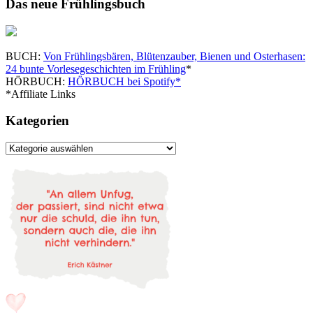
Das neue Frühlingsbuch
BUCH:
Von Frühlingsbären, Blütenzauber, Bienen und Osterhasen:
24 bunte Vorlesegeschichten im Frühling
*
HÖRBUCH:
HÖRBUCH bei Spotify*
*Affiliate Links
Kategorien
Kategorien