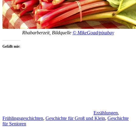
Rhabarberzeit, Bildquelle
© MikeGoad/pixabay
Gefällt mir:
Erzählungen
,
Frühlingsgeschichten
,
Geschichte für Groß und Klein
,
Geschichte
für Senioren