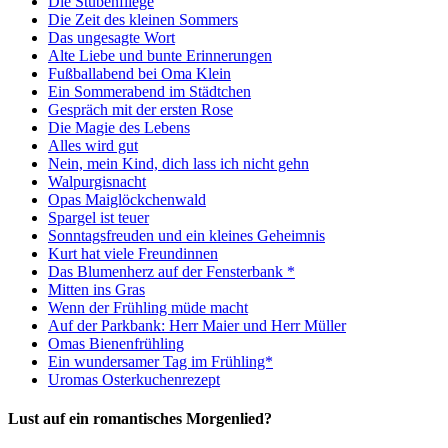
Die Stubenfliege
Die Zeit des kleinen Sommers
Das ungesagte Wort
Alte Liebe und bunte Erinnerungen
Fußballabend bei Oma Klein
Ein Sommerabend im Städtchen
Gespräch mit der ersten Rose
Die Magie des Lebens
Alles wird gut
Nein, mein Kind, dich lass ich nicht gehn
Walpurgisnacht
Opas Maiglöckchenwald
Spargel ist teuer
Sonntagsfreuden und ein kleines Geheimnis
Kurt hat viele Freundinnen
Das Blumenherz auf der Fensterbank *
Mitten ins Gras
Wenn der Frühling müde macht
Auf der Parkbank: Herr Maier und Herr Müller
Omas Bienenfrühling
Ein wundersamer Tag im Frühling*
Uromas Osterkuchenrezept
Lust auf ein romantisches Morgenlied?