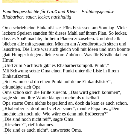
Familiengeschichte für Groß und Klein – Frühlingsgemüse
Rhabarber: sauer, lecker, nachhaltig
Oma schrieb eine Einkaufsliste. Fürs Festessen am Sonntag. Viele
leckere Speisen standen für dieses Mahl auf ihrem Plan. So lecker,
dass es Spaß machte, ihr beim Planen zuzusehen. Und deshalb
blieben alle mit gespannten Mienen am Abendbrottisch sitzen und
lauschten. Die Liste war auch gleich voll mit Ideen und man konnte
glatt Hunger kriegen alleine vom Zuhören. Was für Köstlichkeiten!
Hmm!
„Und zum Nachtisch gibt es Rhabarberkompott. Punkt.“
Mit Schwung setzte Oma einen Punkt unter die Liste in ihrem
Einkaufszettel.
„Seit wann setzt du einen Punkt auf deine Einkaufsliste?“,
erkundigte sich Opa.
Oma schob sich die Brille zurecht. „Das wird gleich kommen“,
sagte sie und ihre Worte klangen mehr als rätselhaft.
Opa starrte Oma nichts begreifend an, doch da kam es auch schon.
„Rhabarber ist doof und viel zu sauer“, maulte Papa los. „Den
mochte ich noch nie. Wie wäre es denn mit Erdbeeren?“
„Die sind noch nicht reif“, sagte Oma.
„Kirschen?“, rief Johannes.
„Die sind es auch nicht“, antwortete Oma.