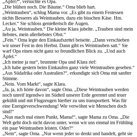
„Äpfel?“, versuchte es Opa.
„Die blühen noch. Die Bäume.“ Oma blieb hart.
„Weintrauben“, schlug Mama vor. „Es gibt zu einem Festessen
nichts Besseres als Weintrauben, dazu ein bisschen Käse. Hm.
Lecker.“ Sie schloss genießerisch die Augen.
„Au ja, Weintrauben.“ Die kleine Klara jubelte. „Trauben sind mein
liebstes, mein allerliebstes Obst.“
„Fein.“ Oma legte den Einkaufszettel beiseite. „Dann verschieben
wir unser Fest in den Herbst. Dann gibt es Weintrauben satt.“ Sie
warf Opa einen nicht ganz so freundlichen Blick zu. „Und auch
Äpfel.“
„Ich meine ja nur“, brummte Opa und Klara rief:
„Ich habe gestern beim Einkaufen ganz viele Weintrauben gesehen.“
„Aus Südafrika oder Australien?“, erkundigte sich Oma mit sanfter
Stimme.
„Nein. Vom Markt“, sagte Klara.
„Ja, ja, ich hörte davon“, sagte Oma. „Diese Weintrauben werden
noch unreif irgendwo im Südteil unserer Erde geerntet und teuer
gekühlt und mit Flugzeugen hierher zu uns transportiert. Was für
eine Energieverschwendung! Wie verwöhnt wir Menschen doch
sind!“
„Nun mach mal einen Punkt, Mama!“, sagte Mama zu Oma. „Die
Welt geht doch nicht davon unter, wenn wir uns einmal im Frühling
ein paar Weintrauben leisten. Oder?“
„Nein“, sagte Oma. „Nur wenn jeder so denkt und handelt, geht sie