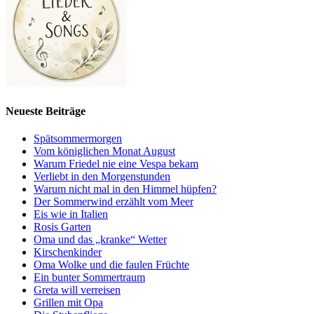
Neueste Beiträge
Spätsommermorgen
Vom königlichen Monat August
Warum Friedel nie eine Vespa bekam
Verliebt in den Morgenstunden
Warum nicht mal in den Himmel hüpfen?
Der Sommerwind erzählt vom Meer
Eis wie in Italien
Rosis Garten
Oma und das „kranke“ Wetter
Kirschenkinder
Oma Wolke und die faulen Früchte
Ein bunter Sommertraum
Greta will verreisen
Grillen mit Opa