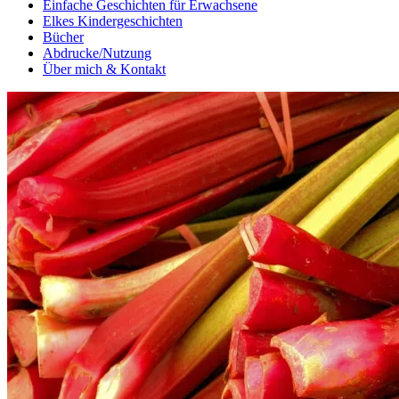
Einfache Geschichten für Erwachsene
Elkes Kindergeschichten
Bücher
Abdrucke/Nutzung
Über mich & Kontakt