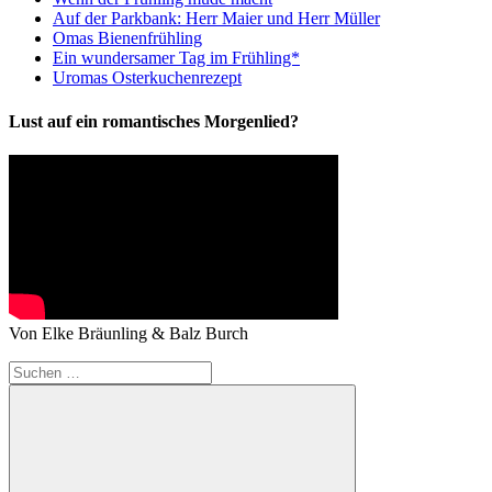
Auf der Parkbank: Herr Maier und Herr Müller
Omas Bienenfrühling
Ein wundersamer Tag im Frühling*
Uromas Osterkuchenrezept
Lust auf ein romantisches Morgenlied?
Von Elke Bräunling & Balz Burch
Suchen
nach: