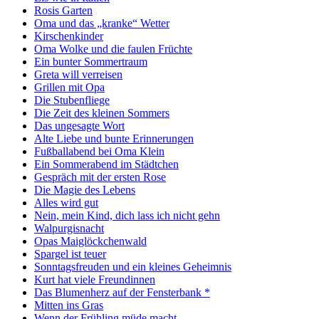
Rosis Garten
Oma und das „kranke“ Wetter
Kirschenkinder
Oma Wolke und die faulen Früchte
Ein bunter Sommertraum
Greta will verreisen
Grillen mit Opa
Die Stubenfliege
Die Zeit des kleinen Sommers
Das ungesagte Wort
Alte Liebe und bunte Erinnerungen
Fußballabend bei Oma Klein
Ein Sommerabend im Städtchen
Gespräch mit der ersten Rose
Die Magie des Lebens
Alles wird gut
Nein, mein Kind, dich lass ich nicht gehn
Walpurgisnacht
Opas Maiglöckchenwald
Spargel ist teuer
Sonntagsfreuden und ein kleines Geheimnis
Kurt hat viele Freundinnen
Das Blumenherz auf der Fensterbank *
Mitten ins Gras
Wenn der Frühling müde macht