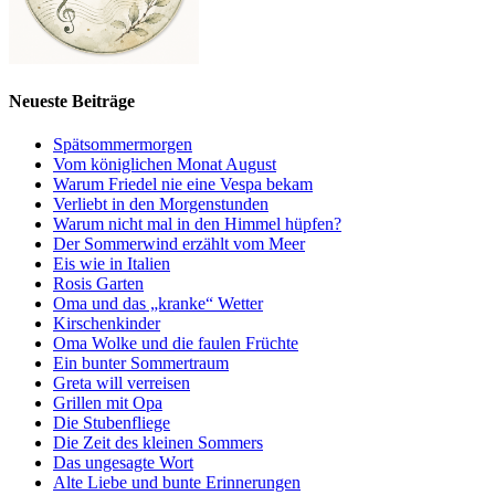
Neueste Beiträge
Spätsommermorgen
Vom königlichen Monat August
Warum Friedel nie eine Vespa bekam
Verliebt in den Morgenstunden
Warum nicht mal in den Himmel hüpfen?
Der Sommerwind erzählt vom Meer
Eis wie in Italien
Rosis Garten
Oma und das „kranke“ Wetter
Kirschenkinder
Oma Wolke und die faulen Früchte
Ein bunter Sommertraum
Greta will verreisen
Grillen mit Opa
Die Stubenfliege
Die Zeit des kleinen Sommers
Das ungesagte Wort
Alte Liebe und bunte Erinnerungen