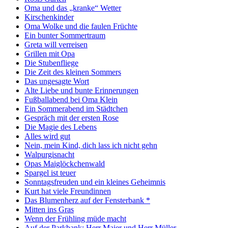
Oma und das „kranke“ Wetter
Kirschenkinder
Oma Wolke und die faulen Früchte
Ein bunter Sommertraum
Greta will verreisen
Grillen mit Opa
Die Stubenfliege
Die Zeit des kleinen Sommers
Das ungesagte Wort
Alte Liebe und bunte Erinnerungen
Fußballabend bei Oma Klein
Ein Sommerabend im Städtchen
Gespräch mit der ersten Rose
Die Magie des Lebens
Alles wird gut
Nein, mein Kind, dich lass ich nicht gehn
Walpurgisnacht
Opas Maiglöckchenwald
Spargel ist teuer
Sonntagsfreuden und ein kleines Geheimnis
Kurt hat viele Freundinnen
Das Blumenherz auf der Fensterbank *
Mitten ins Gras
Wenn der Frühling müde macht
Auf der Parkbank: Herr Maier und Herr Müller