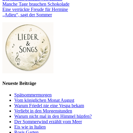
Manche Tage brauchen Schokolade
Eine verrückte Freude für Hermine
„Adieu“, sagt der Sommer
Neueste Beiträge
Spätsommermorgen
Vom königlichen Monat August
Warum Friedel nie eine Vespa bekam
Verliebt in den Morgenstunden
Warum nicht mal in den Himmel hüpfen?
Der Sommerwind erzählt vom Meer
Eis wie in Italien
Rosis Garten