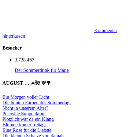
Kommentar
hinterlassen
Besucher
3.738.467
Der Sommerdrink für Marie
AUGUST … ☀️🌺 💛🌳
Ein Morgen voller Licht
Die bunten Farben des Sommertags
Nicht in unserem Alter?
Petersilie Suppenkraut
Plötzlich war da ein Klang
Blumen immer freitags
Eine Rose für die Liebste
Die kleinen Schätze von damals