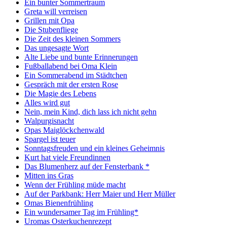
Ein bunter Sommertraum
Greta will verreisen
Grillen mit Opa
Die Stubenfliege
Die Zeit des kleinen Sommers
Das ungesagte Wort
Alte Liebe und bunte Erinnerungen
Fußballabend bei Oma Klein
Ein Sommerabend im Städtchen
Gespräch mit der ersten Rose
Die Magie des Lebens
Alles wird gut
Nein, mein Kind, dich lass ich nicht gehn
Walpurgisnacht
Opas Maiglöckchenwald
Spargel ist teuer
Sonntagsfreuden und ein kleines Geheimnis
Kurt hat viele Freundinnen
Das Blumenherz auf der Fensterbank *
Mitten ins Gras
Wenn der Frühling müde macht
Auf der Parkbank: Herr Maier und Herr Müller
Omas Bienenfrühling
Ein wundersamer Tag im Frühling*
Uromas Osterkuchenrezept