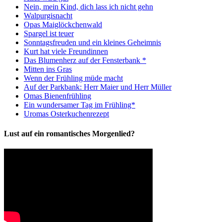
Nein, mein Kind, dich lass ich nicht gehn
Walpurgisnacht
Opas Maiglöckchenwald
Spargel ist teuer
Sonntagsfreuden und ein kleines Geheimnis
Kurt hat viele Freundinnen
Das Blumenherz auf der Fensterbank *
Mitten ins Gras
Wenn der Frühling müde macht
Auf der Parkbank: Herr Maier und Herr Müller
Omas Bienenfrühling
Ein wundersamer Tag im Frühling*
Uromas Osterkuchenrezept
Lust auf ein romantisches Morgenlied?