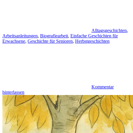
Alltagsgeschichten
,
Arbeitsanleitungen
,
Biografiearbeit
,
Einfache Geschichten für
Erwachsene
,
Geschichte für Senioren
,
Herbstgeschichten
Kommentar
hinterlassen