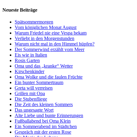
Neueste Beiträge
Spätsommermorgen
Vom königlichen Monat August
Warum Friedel nie eine Vespa bekam
Verliebt in den Morgenstunden
Warum nicht mal in den Himmel hüpfen?
Der Sommerwind erzählt vom Meer
Eis wie in Italien
Rosis Garten
Oma und das „kranke“ Wetter
Kirschenkinder
Oma Wolke und die faulen Früchte
Ein bunter Sommertraum
Greta will verreisen
Grillen mit Opa
Die Stubenfliege
Die Zeit des kleinen Sommers
Das ungesagte Wort
Alte Liebe und bunte Erinnerungen
Fußballabend bei Oma Klein
Ein Sommerabend im Städtchen
Gespräch mit der ersten Rose