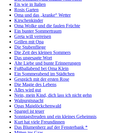
Eis wie in Italien
Rosis Garten
Oma und das „kranke“ Wetter
Kirschenkinder
Oma Wolke und die faulen Früchte
Ein bunter Sommertraum
Greta will verreisen
Grillen mit Opa
Die Stubenfliege
Die Zeit des kleinen Sommers
Das ungesagte Wort
Alte Liebe und bunte Erinnerungen
Fußballabend bei Oma Klein
Ein Sommerabend im Städtchen
Gespräch mit der ersten Rose
Die Magie des Lebens
Alles wird gut
Nein, mein Kind, dich lass ich nicht gehn
Walpurgisnacht
Opas Maiglöckchenwald
Spargel ist teuer
Sonntagsfreuden und ein kleines Geheimnis
Kurt hat viele Freundinnen
Das Blumenherz auf der Fensterbank *
Mitten ins Gras