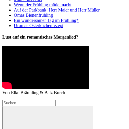
Wenn der Frühling müde macht
Auf der Parkbank: Herr Maier und Herr Müller
Omas Bienenfrühling
Ein wundersamer Tag im Frühling*
Uromas Osterkuchenrezept
Lust auf ein romantisches Morgenlied?
Von Elke Bräunling & Balz Burch
Suchen
nach: