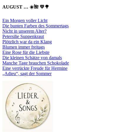
AUGUST … ☀️🌺 💛🌳
Ein Morgen voller Licht
Die bunten Farben des Sommertags
Nicht in unserem Alter?
Petersilie Suppenkraut
Plötzlich war da ein Klang
Blumen immer freitags
Eine Rose für die Liebste
Die kleinen Schätze von damals
Manche Tage brauchen Schokolade
Eine verrückte Freude für Hermine
„Adieu“, sagt der Sommer