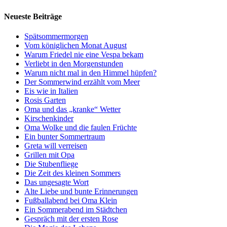
Neueste Beiträge
Spätsommermorgen
Vom königlichen Monat August
Warum Friedel nie eine Vespa bekam
Verliebt in den Morgenstunden
Warum nicht mal in den Himmel hüpfen?
Der Sommerwind erzählt vom Meer
Eis wie in Italien
Rosis Garten
Oma und das „kranke“ Wetter
Kirschenkinder
Oma Wolke und die faulen Früchte
Ein bunter Sommertraum
Greta will verreisen
Grillen mit Opa
Die Stubenfliege
Die Zeit des kleinen Sommers
Das ungesagte Wort
Alte Liebe und bunte Erinnerungen
Fußballabend bei Oma Klein
Ein Sommerabend im Städtchen
Gespräch mit der ersten Rose