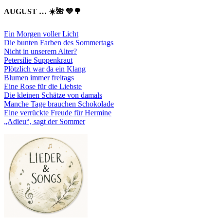
AUGUST … ☀️🌺 💛🌳
Ein Morgen voller Licht
Die bunten Farben des Sommertags
Nicht in unserem Alter?
Petersilie Suppenkraut
Plötzlich war da ein Klang
Blumen immer freitags
Eine Rose für die Liebste
Die kleinen Schätze von damals
Manche Tage brauchen Schokolade
Eine verrückte Freude für Hermine
„Adieu“, sagt der Sommer