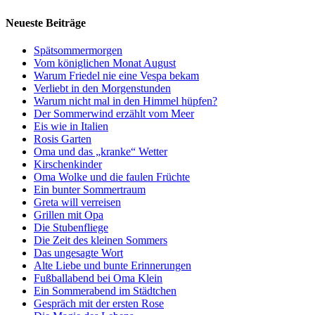
Neueste Beiträge
Spätsommermorgen
Vom königlichen Monat August
Warum Friedel nie eine Vespa bekam
Verliebt in den Morgenstunden
Warum nicht mal in den Himmel hüpfen?
Der Sommerwind erzählt vom Meer
Eis wie in Italien
Rosis Garten
Oma und das „kranke“ Wetter
Kirschenkinder
Oma Wolke und die faulen Früchte
Ein bunter Sommertraum
Greta will verreisen
Grillen mit Opa
Die Stubenfliege
Die Zeit des kleinen Sommers
Das ungesagte Wort
Alte Liebe und bunte Erinnerungen
Fußballabend bei Oma Klein
Ein Sommerabend im Städtchen
Gespräch mit der ersten Rose