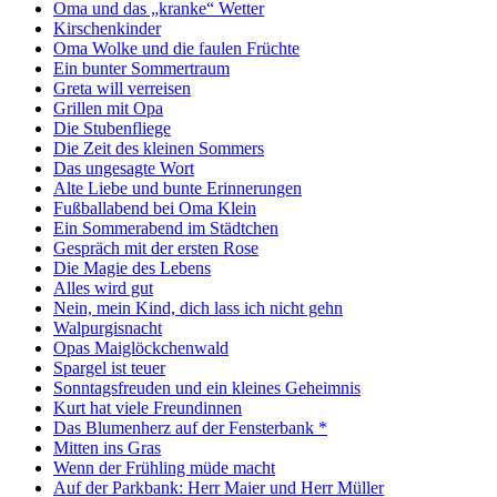
Oma und das „kranke“ Wetter
Kirschenkinder
Oma Wolke und die faulen Früchte
Ein bunter Sommertraum
Greta will verreisen
Grillen mit Opa
Die Stubenfliege
Die Zeit des kleinen Sommers
Das ungesagte Wort
Alte Liebe und bunte Erinnerungen
Fußballabend bei Oma Klein
Ein Sommerabend im Städtchen
Gespräch mit der ersten Rose
Die Magie des Lebens
Alles wird gut
Nein, mein Kind, dich lass ich nicht gehn
Walpurgisnacht
Opas Maiglöckchenwald
Spargel ist teuer
Sonntagsfreuden und ein kleines Geheimnis
Kurt hat viele Freundinnen
Das Blumenherz auf der Fensterbank *
Mitten ins Gras
Wenn der Frühling müde macht
Auf der Parkbank: Herr Maier und Herr Müller