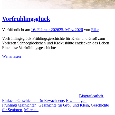
Vorfrühlingsglück
Veröffentlicht am
16. Februar 2026
25. März 2026
von
Elke
Vorfrühlingsglück Frühlingsgeschichte für Klein und Groß zum
Vorlesen Schneeglöckchen und Krokusblüte entdecken das Leben
Eine leise Vorfrühlingsgeschichte
Weiterlesen
Biografiearbeit
,
Einfache Geschichten für Erwachsene
,
Erzählungen
,
Frühlingsgeschichten
,
Geschichte für Groß und Klein
,
Geschichte
für Senioren
,
Märchen