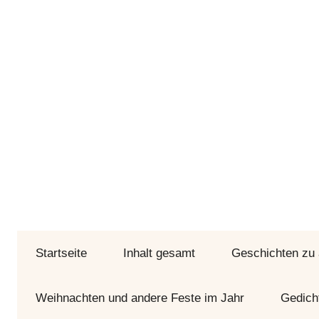
Zum
Inhalt
springen
Bunte
Geschichtenseiten
Geschichten
Startseite
und
Inhalt gesamt
Geschichten zu
Gedichte
durch
Weihnachten und andere Feste im Jahr
Gedich
Jahr