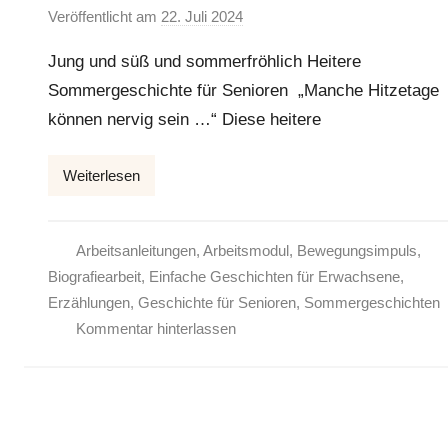
Veröffentlicht am
22. Juli 2024
v
o
Jung und süß und sommerfröhlich Heitere
n
Sommergeschichte für Senioren „Manche Hitzetage
E
können nervig sein …“ Diese heitere
l
k
e
Weiterlesen
Arbeitsanleitungen
,
Arbeitsmodul
,
Bewegungsimpuls
,
Biografiearbeit
,
Einfache Geschichten für Erwachsene
,
Erzählungen
,
Geschichte für Senioren
,
Sommergeschichten
Kommentar hinterlassen