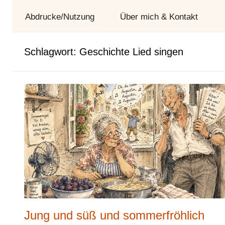
und
Abdrucke/Nutzung
Über mich & Kontakt
Tag
Schlagwort:
Geschichte Lied singen
Jung und süß und sommerfröhlich