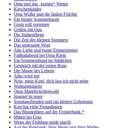
Oma und das „kranke“ Wetter
Kirschenkinder
Oma Wolke und die faulen Früchte
Ein bunter Sommertraum
Greta will verreisen
Grillen mit Opa
Die Stubenfliege
Die Zeit des kleinen Sommers
Das ungesagte Wort
Alte Liebe und bunte Erinnerungen
Fußballabend bei Oma Klein
Ein Sommerabend im Städtchen
Gespräch mit der ersten Rose
Die Magie des Lebens
Alles wird gut
Nein, mein Kind, dich lass ich nicht gehn
Walpurgisnacht
Opas Maiglöckchenwald
Spargel ist teuer
Sonntagsfreuden und ein kleines Geheimnis
Kurt hat viele Freundinnen
Das Blumenherz auf der Fensterbank *
Mitten ins Gras
Wenn der Frühling müde macht
Auf der Parkbank: Herr Maier und Herr Müller