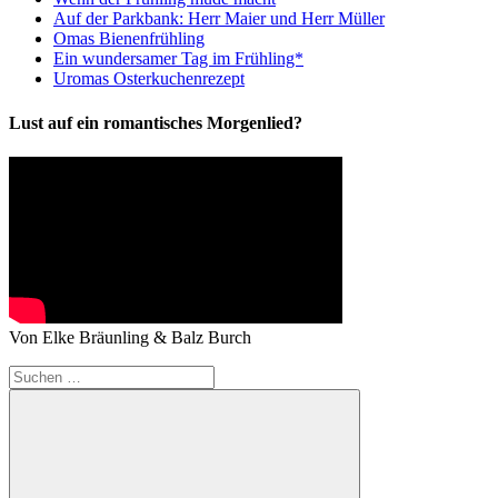
Auf der Parkbank: Herr Maier und Herr Müller
Omas Bienenfrühling
Ein wundersamer Tag im Frühling*
Uromas Osterkuchenrezept
Lust auf ein romantisches Morgenlied?
Von Elke Bräunling & Balz Burch
Suchen
nach: