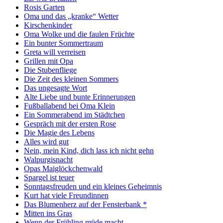
Rosis Garten
Oma und das „kranke“ Wetter
Kirschenkinder
Oma Wolke und die faulen Früchte
Ein bunter Sommertraum
Greta will verreisen
Grillen mit Opa
Die Stubenfliege
Die Zeit des kleinen Sommers
Das ungesagte Wort
Alte Liebe und bunte Erinnerungen
Fußballabend bei Oma Klein
Ein Sommerabend im Städtchen
Gespräch mit der ersten Rose
Die Magie des Lebens
Alles wird gut
Nein, mein Kind, dich lass ich nicht gehn
Walpurgisnacht
Opas Maiglöckchenwald
Spargel ist teuer
Sonntagsfreuden und ein kleines Geheimnis
Kurt hat viele Freundinnen
Das Blumenherz auf der Fensterbank *
Mitten ins Gras
Wenn der Frühling müde macht