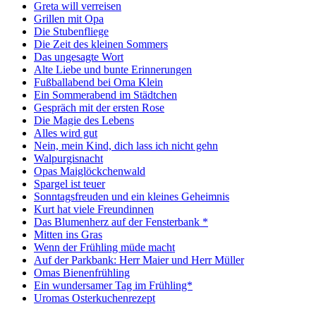
Greta will verreisen
Grillen mit Opa
Die Stubenfliege
Die Zeit des kleinen Sommers
Das ungesagte Wort
Alte Liebe und bunte Erinnerungen
Fußballabend bei Oma Klein
Ein Sommerabend im Städtchen
Gespräch mit der ersten Rose
Die Magie des Lebens
Alles wird gut
Nein, mein Kind, dich lass ich nicht gehn
Walpurgisnacht
Opas Maiglöckchenwald
Spargel ist teuer
Sonntagsfreuden und ein kleines Geheimnis
Kurt hat viele Freundinnen
Das Blumenherz auf der Fensterbank *
Mitten ins Gras
Wenn der Frühling müde macht
Auf der Parkbank: Herr Maier und Herr Müller
Omas Bienenfrühling
Ein wundersamer Tag im Frühling*
Uromas Osterkuchenrezept