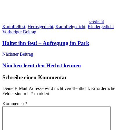
Gedicht
Kartoffelfest
,
Herbstgedicht
,
Kartoffelgedicht
,
Kindergedicht
Beitragsnavigation
Vorheriger Beitrag
Haltet ihn fest! – Aufregung im Park
Nächster Beitrag
Ninchen lernt den Herbst kennen
Schreibe einen Kommentar
Deine E-Mail-Adresse wird nicht veröffentlicht.
Erforderliche
Felder sind mit
*
markiert
Kommentar
*