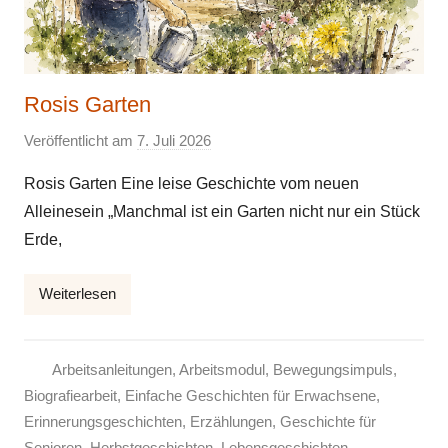
Rosis Garten
Veröffentlicht am
7. Juli 2026
v
o
Rosis Garten Eine leise Geschichte vom neuen
n
Alleinesein „Manchmal ist ein Garten nicht nur ein Stück
E
Erde,
l
k
Weiterlesen
e
Arbeitsanleitungen
,
Arbeitsmodul
,
Bewegungsimpuls
,
Biografiearbeit
,
Einfache Geschichten für Erwachsene
,
Erinnerungsgeschichten
,
Erzählungen
,
Geschichte für
Senioren
,
Herbstgeschichten
,
Lebensgeschichten
,