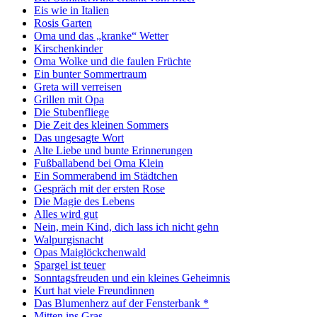
Eis wie in Italien
Rosis Garten
Oma und das „kranke“ Wetter
Kirschenkinder
Oma Wolke und die faulen Früchte
Ein bunter Sommertraum
Greta will verreisen
Grillen mit Opa
Die Stubenfliege
Die Zeit des kleinen Sommers
Das ungesagte Wort
Alte Liebe und bunte Erinnerungen
Fußballabend bei Oma Klein
Ein Sommerabend im Städtchen
Gespräch mit der ersten Rose
Die Magie des Lebens
Alles wird gut
Nein, mein Kind, dich lass ich nicht gehn
Walpurgisnacht
Opas Maiglöckchenwald
Spargel ist teuer
Sonntagsfreuden und ein kleines Geheimnis
Kurt hat viele Freundinnen
Das Blumenherz auf der Fensterbank *
Mitten ins Gras