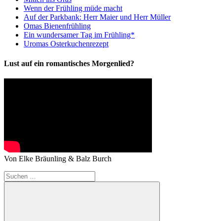
Wenn der Frühling müde macht
Auf der Parkbank: Herr Maier und Herr Müller
Omas Bienenfrühling
Ein wundersamer Tag im Frühling*
Uromas Osterkuchenrezept
Lust auf ein romantisches Morgenlied?
Von Elke Bräunling & Balz Burch
Suchen
nach: