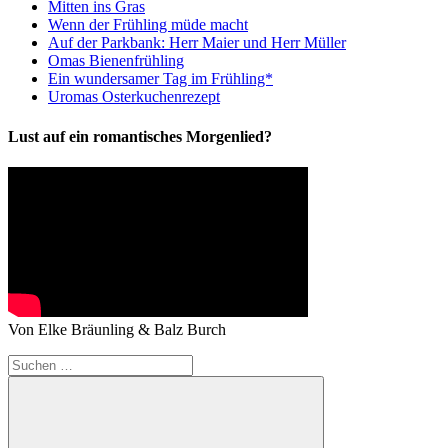
Mitten ins Gras
Wenn der Frühling müde macht
Auf der Parkbank: Herr Maier und Herr Müller
Omas Bienenfrühling
Ein wundersamer Tag im Frühling*
Uromas Osterkuchenrezept
Lust auf ein romantisches Morgenlied?
Von Elke Bräunling & Balz Burch
Suchen
nach: