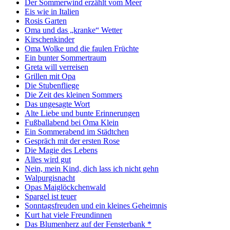
Der Sommerwind erzählt vom Meer
Eis wie in Italien
Rosis Garten
Oma und das „kranke“ Wetter
Kirschenkinder
Oma Wolke und die faulen Früchte
Ein bunter Sommertraum
Greta will verreisen
Grillen mit Opa
Die Stubenfliege
Die Zeit des kleinen Sommers
Das ungesagte Wort
Alte Liebe und bunte Erinnerungen
Fußballabend bei Oma Klein
Ein Sommerabend im Städtchen
Gespräch mit der ersten Rose
Die Magie des Lebens
Alles wird gut
Nein, mein Kind, dich lass ich nicht gehn
Walpurgisnacht
Opas Maiglöckchenwald
Spargel ist teuer
Sonntagsfreuden und ein kleines Geheimnis
Kurt hat viele Freundinnen
Das Blumenherz auf der Fensterbank *