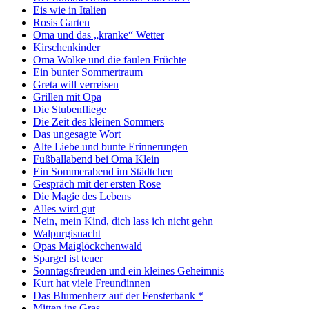
Eis wie in Italien
Rosis Garten
Oma und das „kranke“ Wetter
Kirschenkinder
Oma Wolke und die faulen Früchte
Ein bunter Sommertraum
Greta will verreisen
Grillen mit Opa
Die Stubenfliege
Die Zeit des kleinen Sommers
Das ungesagte Wort
Alte Liebe und bunte Erinnerungen
Fußballabend bei Oma Klein
Ein Sommerabend im Städtchen
Gespräch mit der ersten Rose
Die Magie des Lebens
Alles wird gut
Nein, mein Kind, dich lass ich nicht gehn
Walpurgisnacht
Opas Maiglöckchenwald
Spargel ist teuer
Sonntagsfreuden und ein kleines Geheimnis
Kurt hat viele Freundinnen
Das Blumenherz auf der Fensterbank *
Mitten ins Gras