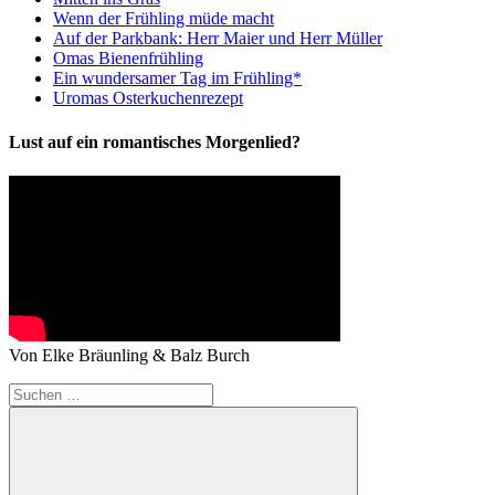
Wenn der Frühling müde macht
Auf der Parkbank: Herr Maier und Herr Müller
Omas Bienenfrühling
Ein wundersamer Tag im Frühling*
Uromas Osterkuchenrezept
Lust auf ein romantisches Morgenlied?
Von Elke Bräunling & Balz Burch
Suchen
nach: