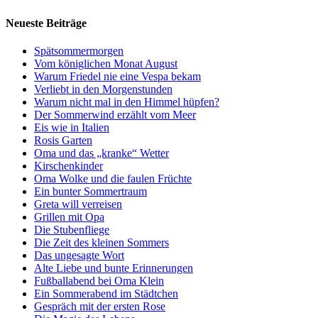
Neueste Beiträge
Spätsommermorgen
Vom königlichen Monat August
Warum Friedel nie eine Vespa bekam
Verliebt in den Morgenstunden
Warum nicht mal in den Himmel hüpfen?
Der Sommerwind erzählt vom Meer
Eis wie in Italien
Rosis Garten
Oma und das „kranke“ Wetter
Kirschenkinder
Oma Wolke und die faulen Früchte
Ein bunter Sommertraum
Greta will verreisen
Grillen mit Opa
Die Stubenfliege
Die Zeit des kleinen Sommers
Das ungesagte Wort
Alte Liebe und bunte Erinnerungen
Fußballabend bei Oma Klein
Ein Sommerabend im Städtchen
Gespräch mit der ersten Rose