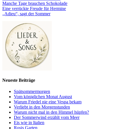
Manche Tage brauchen Schokolade
Eine verrückte Freude für Hermine
„Adieu“, sagt der Sommer
Neueste Beiträge
Spätsommermorgen
Vom königlichen Monat August
Warum Friedel nie eine Vespa bekam
Verliebt in den Morgenstunden
Warum nicht mal in den Himmel hüpfen?
Der Sommerwind erzählt vom Meer
Eis wie in Italien
Rosis Garten