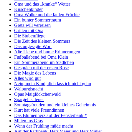
Oma und das „kranke“ Wetter
Kirschenkinder
Oma Wolke und die faulen Früchte
Ein bunter Sommertraum
Greta will verreisen
Grillen mit Opa
Die Stubenfliege
Die Zeit des kleinen Sommers
Das ungesagte Wort
Alte Liebe und bunte Erinnerungen
Fußballabend bei Oma Klein
Ein Sommerabend im Städtchen
Gespräch mit der ersten Rose
Die Magie des Lebens
Alles wird gut
Nein, mein Kind, dich lass ich nicht gehn
Walpurgisnacht
Opas Maiglöckchenwald
Spargel ist teuer
Sonntagsfreuden und ein kleines Geheimnis
Kurt hat viele Freundinnen
Das Blumenherz auf der Fensterbank *
Mitten ins Gras
Wenn der Frühling müde macht
Auf der Parkbank: Herr Maier und Herr Müller