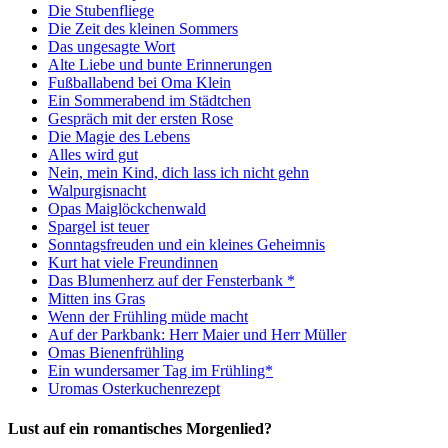
Die Stubenfliege
Die Zeit des kleinen Sommers
Das ungesagte Wort
Alte Liebe und bunte Erinnerungen
Fußballabend bei Oma Klein
Ein Sommerabend im Städtchen
Gespräch mit der ersten Rose
Die Magie des Lebens
Alles wird gut
Nein, mein Kind, dich lass ich nicht gehn
Walpurgisnacht
Opas Maiglöckchenwald
Spargel ist teuer
Sonntagsfreuden und ein kleines Geheimnis
Kurt hat viele Freundinnen
Das Blumenherz auf der Fensterbank *
Mitten ins Gras
Wenn der Frühling müde macht
Auf der Parkbank: Herr Maier und Herr Müller
Omas Bienenfrühling
Ein wundersamer Tag im Frühling*
Uromas Osterkuchenrezept
Lust auf ein romantisches Morgenlied?