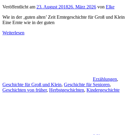
Veröffentlicht am
23. August 2018
26. März 2026
von
Elke
Wie in der ‚guten alten’ Zeit Erntegeschichte für Groß und Klein
Eine Ernte wie in der guten
Weiterlesen
Erzählungen
,
Geschichte für Groß und Klein
,
Geschichte für Senioren
,
Geschichten von früher
,
Herbstgeschichten
,
Kindergeschichte