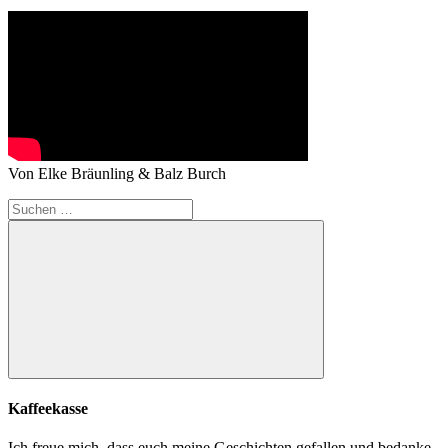
Von Elke Bräunling & Balz Burch
Suchen
nach:
Suchen
Kaffeekasse
Ich freue mich, dass euch meine Geschichten gefallen und bedanke