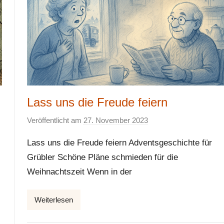
Lass uns die Freude feiern
Veröffentlicht am
27. November 2023
v
o
Lass uns die Freude feiern Adventsgeschichte für
n
Grübler Schöne Pläne schmieden für die
E
Weihnachtszeit Wenn in der
l
k
e
Weiterlesen