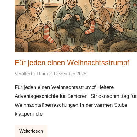
Für jeden einen Weihnachtsstrumpf
Veröffentlicht am
2. Dezember 2025
v
o
Für jeden einen Weihnachtsstrumpf Heitere
n
Adventsgeschichte für Senioren Stricknachmittag für
E
Weihnachtsüberraschungen In der warmen Stube
l
k
klappern die
e
Weiterlesen