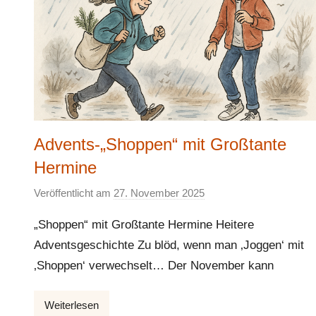
Advents-„Shoppen“ mit Großtante
Hermine
Veröffentlicht am
27. November 2025
v
o
„Shoppen“ mit Großtante Hermine Heitere
n
Adventsgeschichte Zu blöd, wenn man ‚Joggen‘ mit
E
‚Shoppen‘ verwechselt… Der November kann
l
k
e
Weiterlesen