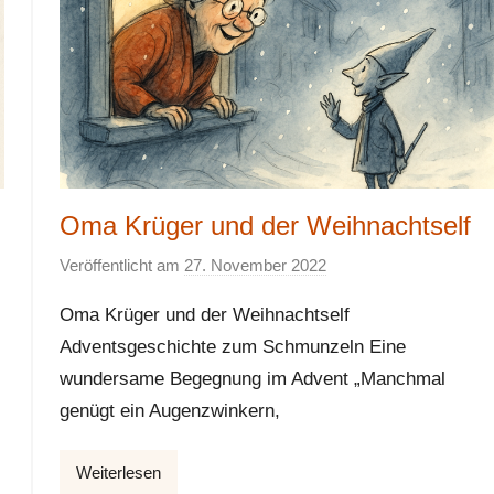
Oma Krüger und der Weihnachtself
Veröffentlicht am
27. November 2022
v
o
Oma Krüger und der Weihnachtself
n
Adventsgeschichte zum Schmunzeln Eine
E
wundersame Begegnung im Advent „Manchmal
l
k
genügt ein Augenzwinkern,
e
Weiterlesen