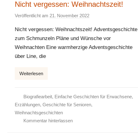
Nicht vergessen: Weihnachtszeit!
Veröffentlicht am
21. November 2022
v
o
Nicht vergessen: Weihnachtszeit! Adventsgeschichte
n
zum Schmunzeln Pläne und Wünsche vor
E
Weihnachten Eine warmherzige Adventsgeschichte
l
k
über Line, die
e
Weiterlesen
Biografiearbeit
,
Einfache Geschichten für Erwachsene
,
Erzählungen
,
Geschichte für Senioren
,
Weihnachtsgeschichten
Kommentar hinterlassen